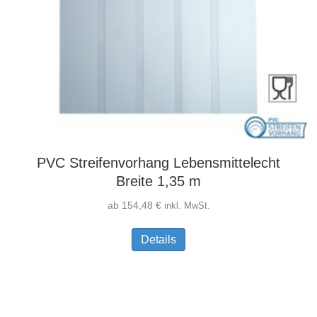
PVC Streifenvorhang Lebensmittelecht
Breite 1,35 m
ab
154,48
€
inkl. MwSt.
Dieses
Details
Produkt
weist
mehrere
Varianten
auf.