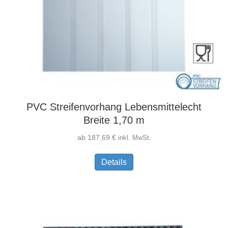
PVC Streifenvorhang Lebensmittelecht
Breite 1,70 m
ab
187,69
€
inkl. MwSt.
Dieses
Details
Produkt
weist
mehrere
Varianten
auf.
Die