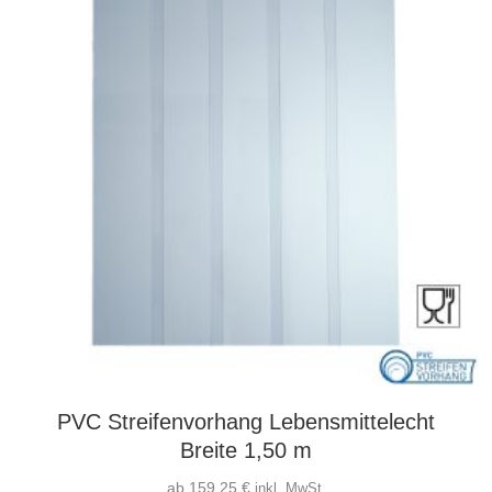
auf
der
Produktseite
gewählt
werden
PVC Streifenvorhang Lebensmittelecht
Breite 1,50 m
ab
159,25
€
inkl. MwSt.