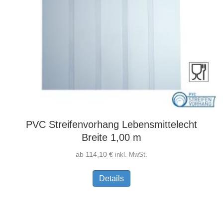
PVC Streifenvorhang Lebensmittelecht
Breite 1,00 m
ab
114,10
€
inkl. MwSt.
Dieses
Details
Produkt
weist
mehrere
Varianten