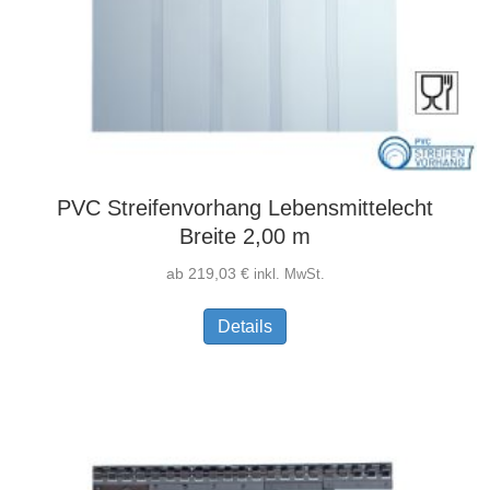
PVC Streifenvorhang Lebensmittelecht
Breite 2,00 m
ab
219,03
€
inkl. MwSt.
Dieses
Details
Produkt
weist
mehrere
Varianten
auf.
Die
Optionen