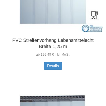
PVC Streifenvorhang Lebensmittelecht
Breite 1,25 m
ab
136,49
€
inkl. MwSt.
Dieses
Details
Produkt
weist
mehrere
Varianten
auf.
Die
Optionen
können