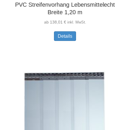
PVC Streifenvorhang Lebensmittelecht
Breite 1,20 m
ab
138,01
€
inkl. MwSt.
Dieses
Details
Produkt
weist
mehrere
Varianten
auf.
Die
Optionen
können
auf
der
Produktseite
gewählt
werden