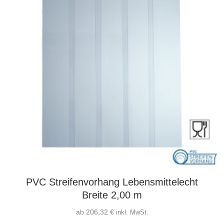
auf
der
Produktseite
gewählt
werden
PVC Streifenvorhang Lebensmittelecht
Breite 2,00 m
ab
206,32
€
inkl. MwSt.