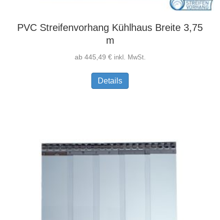
PVC Streifenvorhang Kühlhaus Breite 3,75
m
ab
445,49
€
inkl. MwSt.
Dieses
Details
Produkt
weist
mehrere
Varianten
auf.
Die
Optionen
können
auf
der
Produktseite
gewählt
werden