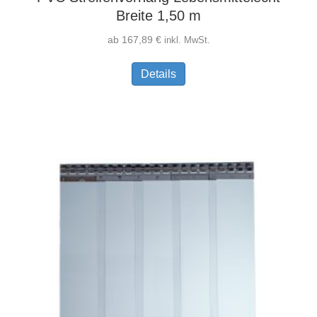
Breite 1,50 m
ab
167,89
€
inkl. MwSt.
Dieses
Details
Produkt
weist
mehrere
Varianten
auf.
Die
Optionen
können
auf
der
Produktseite
gewählt
werden