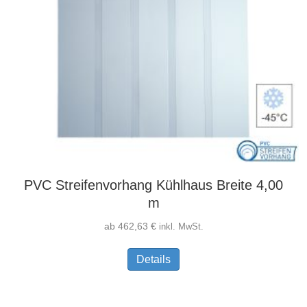
PVC Streifenvorhang Kühlhaus Breite 4,00
m
ab
462,63
€
inkl. MwSt.
Dieses
Details
Produkt
weist
mehrere