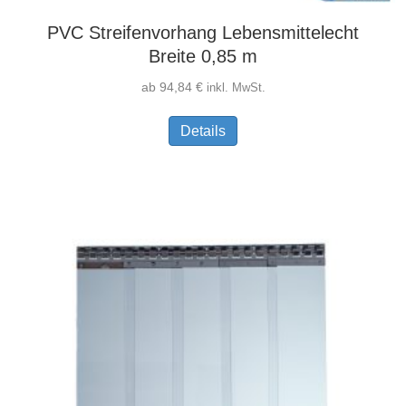
PVC Streifenvorhang Lebensmittelecht
Breite 0,85 m
ab
94,84
€
inkl. MwSt.
Dieses
Details
Produkt
weist
mehrere
Varianten
auf.
Die
Optionen
können
auf
der
Produktseite
gewählt
werden