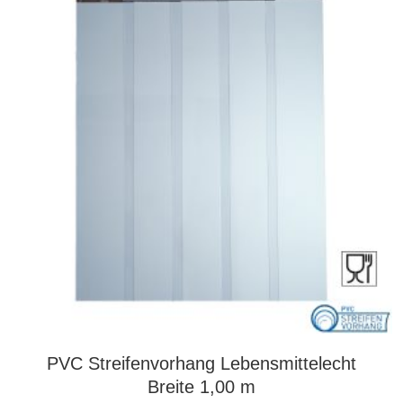
können
auf
der
Produktseite
gewählt
werden
PVC Streifenvorhang Lebensmittelecht
Breite 1,00 m