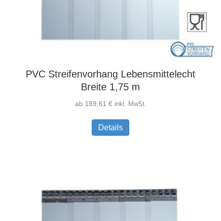
PVC Streifenvorhang Lebensmittelecht
Breite 1,75 m
ab
189,61
€
inkl. MwSt.
Dieses
Details
Produkt
weist
mehrere
Varianten
auf.
Die
Optionen
können