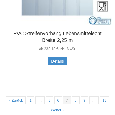
PVC Streifenvorhang Lebensmittelecht
Breite 2,25 m
ab
235,15
€
inkl. MwSt.
Dieses
Details
Produkt
weist
mehrere
Varianten
auf.
Die
Optionen
« Zurück
1
…
5
6
7
8
9
…
13
können
Weiter »
auf