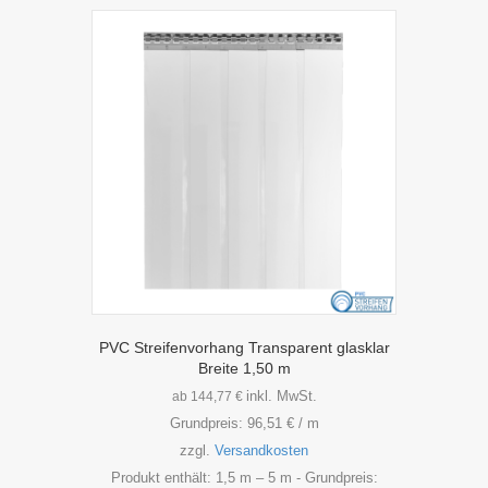
Varianten
auf.
Die
Optionen
können
auf
der
Produktseite
gewählt
werden
PVC Streifenvorhang Transparent glasklar
Breite 1,50 m
inkl. MwSt.
ab
144,77
€
Grundpreis:
96,51
€
/
m
zzgl.
Versandkosten
Produkt enthält: 1,5
m
– 5
m
- Grundpreis: