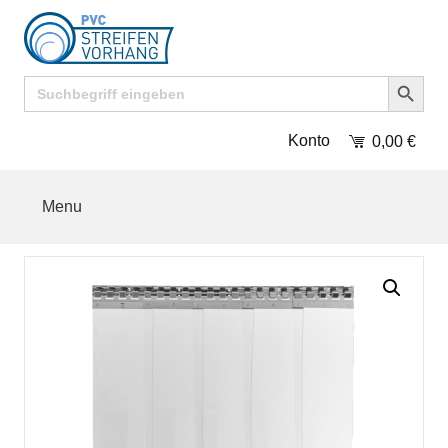
Search Button
Search
for:
Konto
0,00
€
Menu