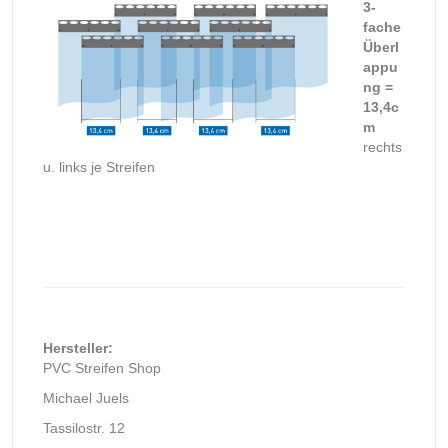
3-
fache
Überl
appu
ng =
13,4c
m
rechts
u. links je Streifen
Hersteller:
PVC Streifen Shop
Michael Juels
Tassilostr. 12