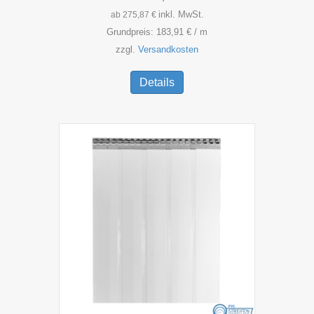
inkl. MwSt.
ab
275,87
€
Grundpreis:
183,91
€
/
m
zzgl.
Versandkosten
Dieses
Produkt
Details
weist
mehrere
Varianten
auf.
Die
Optionen
können
auf
der
Produktseite
gewählt
werden