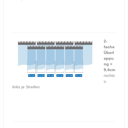
2-
fache
Überl
appu
ng =
9,4cm
rechts
u.
links je Streifen