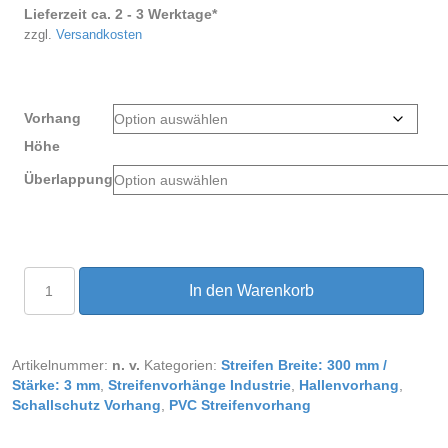
Lieferzeit ca. 2 - 3 Werktage*
zzgl.
Versandkosten
Vorhang
Höhe
Überlappung
PVC
In den Warenkorb
Streifenvorhang
Transparent
glasklar
Breite
Artikelnummer:
n. v.
Kategorien:
Streifen Breite: 300 mm /
2,50
Stärke: 3 mm
,
Streifenvorhänge Industrie
,
Hallenvorhang
,
m
Schallschutz Vorhang
,
PVC Streifenvorhang
Menge