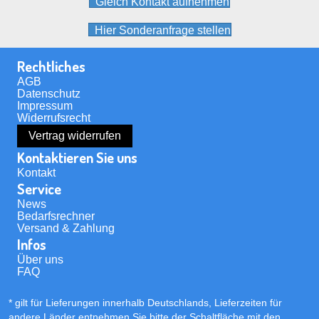
Gleich Kontakt aufnehmen
werden
Hier Sonderanfrage stellen
Rechtliches
AGB
Datenschutz
Impressum
Widerrufsrecht
Vertrag widerrufen
Kontaktieren Sie uns
Kontakt
Service
News
Bedarfsrechner
Versand & Zahlung
Infos
Über uns
FAQ
* gilt für Lieferungen innerhalb Deutschlands, Lieferzeiten für
andere Länder entnehmen Sie bitte der Schaltfläche mit den