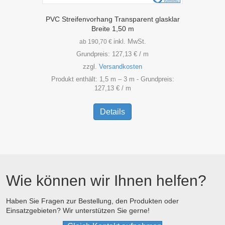
PVC Streifenvorhang Transparent glasklar
Breite 1,50 m
inkl. MwSt.
ab
190,70
€
Grundpreis:
127,13
€
/
m
zzgl.
Versandkosten
Produkt enthält: 1,5
m
– 3
m
- Grundpreis:
127,13
€
/
m
Dieses
Produkt
Details
weist
mehrere
Varianten
auf.
Die
Optionen
Wie können wir Ihnen helfen?
können
auf
der
Haben Sie Fragen zur Bestellung, den Produkten oder
Einsatzgebieten? Wir unterstützen Sie gerne!
Produktseite
gewählt