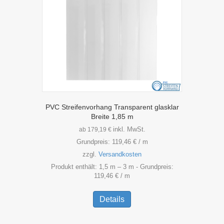
PVC Streifenvorhang Transparent glasklar
Breite 1,85 m
inkl. MwSt.
ab
179,19
€
Grundpreis:
119,46
€
/
m
zzgl.
Versandkosten
Produkt enthält: 1,5
m
– 3
m
- Grundpreis:
119,46
€
/
m
Dieses
Produkt
Details
weist
mehrere