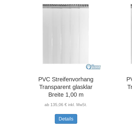
PVC Streifenvorhang
P
Transparent glasklar
T
Breite 1,00 m
ab
135,06
€
inkl. MwSt.
Dieses
Details
Produkt
weist