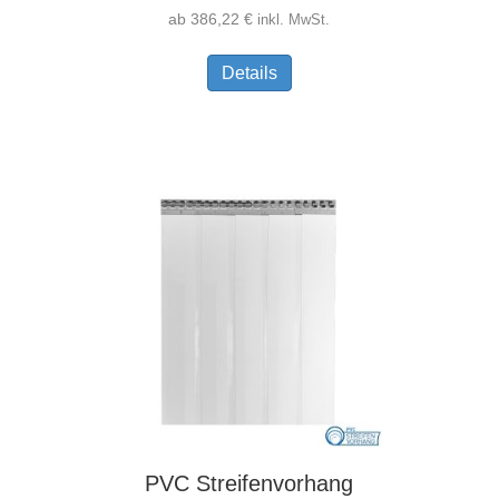
ab
386,22
€
inkl. MwSt.
Dieses
Details
Produkt
weist
mehrere
Varianten
auf.
Die
Optionen
können
auf
der
Produktseite
gewählt
werden
PVC Streifenvorhang