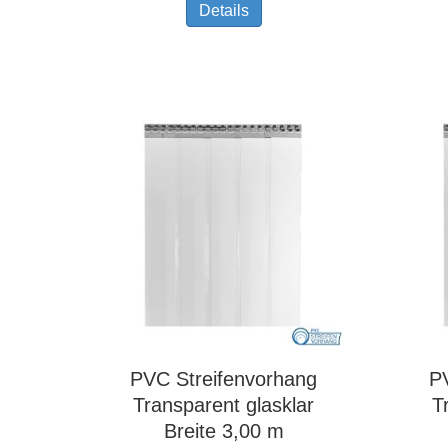
Dieses
Details
Produkt
weist
mehrere
Varianten
auf.
Die
Optionen
können
auf
der
Produktseite
gewählt
werden
PVC Streifenvorhang
P
Transparent glasklar
T
Breite 3,00 m