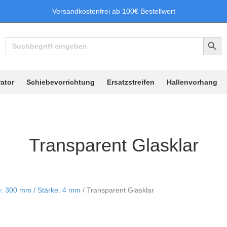
Versandkostenfrei ab 100€ Bestellwert
Search Button
Search
for:
ator
Schiebevorrichtung
Ersatzstreifen
Hallenvorhang
Transparent Glasklar
te: 300 mm / Stärke: 4 mm
/ Transparent Glasklar