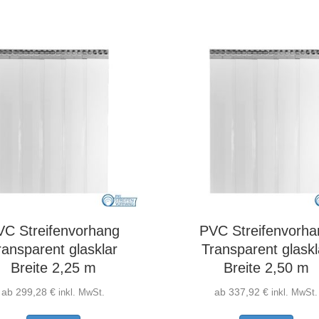
mehrere
mehr
Varianten
Varia
auf.
auf.
Die
Die
Optionen
Optio
können
könn
auf
auf
der
der
Produktseite
Produ
gewählt
gewäh
werden
werd
VC Streifenvorhang
PVC Streifenvorha
ransparent glasklar
Transparent glaskl
Breite 2,25 m
Breite 2,50 m
ab
299,28
€
ab
337,92
€
inkl. MwSt.
inkl. MwSt.