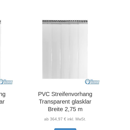
ere
mehrere
nten
Varianten
auf.
Die
nen
Optionen
en
können
auf
der
ktseite
Produktseite
lt
gewählt
en
werden
ng
PVC Streifenvorhang
ar
Transparent glasklar
Breite 2,75 m
ab
364,97
€
inkl. MwSt.