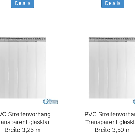
Dieses
Diese
Details
Details
Produkt
Produ
weist
weist
mehrere
mehr
Varianten
Varia
auf.
auf.
Die
Die
Optionen
Optio
können
könn
auf
auf
der
der
Produktseite
Produ
gewählt
gewäh
werden
werd
VC Streifenvorhang
PVC Streifenvorha
ransparent glasklar
Transparent glaskl
Breite 3,25 m
Breite 3,50 m