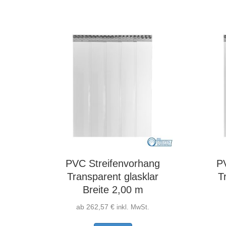
mehrere
Varianten
auf.
Die
Optionen
können
auf
der
Produktseite
gewählt
werden
PVC Streifenvorhang
P
Transparent glasklar
T
Breite 2,00 m
ab
262,57
€
inkl. MwSt.