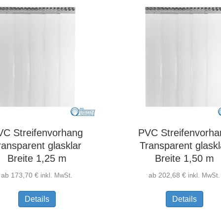
VC Streifenvorhang
PVC Streifenvorha
ransparent glasklar
Transparent glaskl
Breite 1,25 m
Breite 1,50 m
ab
173,70
€
ab
202,68
€
inkl. MwSt.
inkl. MwSt.
Dieses
Diese
Details
Details
Produkt
Produ
weist
weist