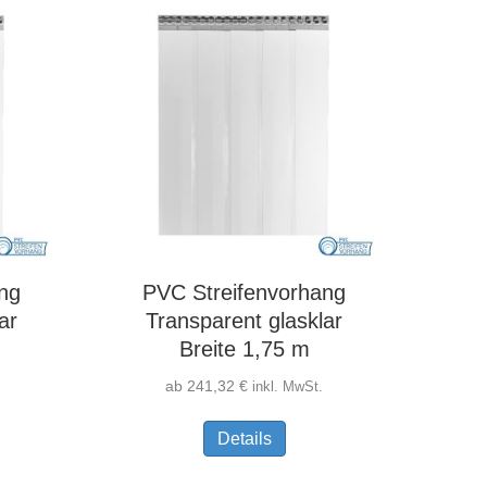
ng
PVC Streifenvorhang
ar
Transparent glasklar
Breite 1,75 m
ab
241,32
€
inkl. MwSt.
s
Dieses
Details
kt
Produkt
weist