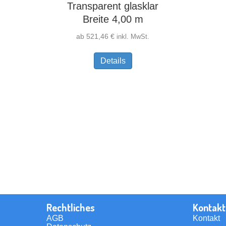
Transparent glasklar
Breite 4,00 m
ab
521,46
€
inkl. MwSt.
Dieses
Details
Produkt
weist
mehrere
Varianten
auf.
Die
Optionen
können
auf
der
Produktseite
gewählt
werden
Rechtliches
Kontakt
AGB
Kontakt