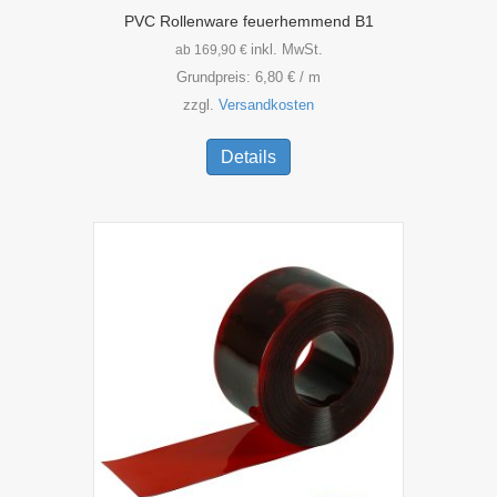
PVC Rollenware feuerhemmend B1
inkl. MwSt.
ab
169,90
€
Grundpreis:
6,80
€
/
m
zzgl.
Versandkosten
Dieses
Produkt
Details
weist
mehrere
Varianten
auf.
Die
Optionen
können
auf
der
Produktseite
gewählt
werden