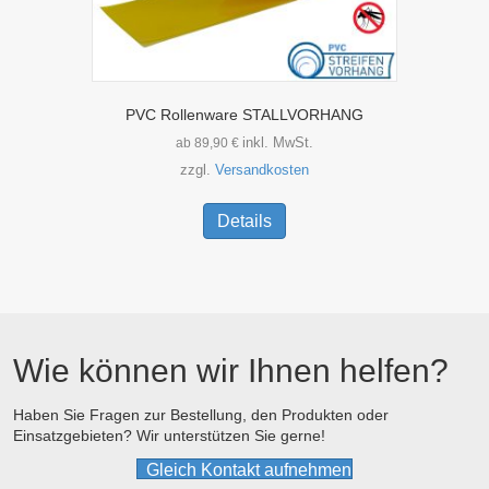
PVC Rollenware STALLVORHANG
inkl. MwSt.
ab
89,90
€
zzgl.
Versandkosten
Dieses
Produkt
Details
weist
mehrere
Varianten
auf.
Die
Optionen
Wie können wir Ihnen helfen?
können
auf
der
Haben Sie Fragen zur Bestellung, den Produkten oder
Einsatzgebieten? Wir unterstützen Sie gerne!
Produktseite
gewählt
Gleich Kontakt aufnehmen
werden