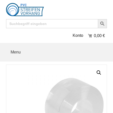
Search Button
Search
for:
Konto
0,00
€
Menu