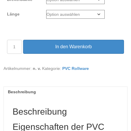
Länge
PVC
In den Warenkorb
Rollenware
transparent
glasklar
Menge
Artikelnummer:
n. v.
Kategorie:
PVC Rollware
Beschreibung
Beschreibung
Eigenschaften der PVC