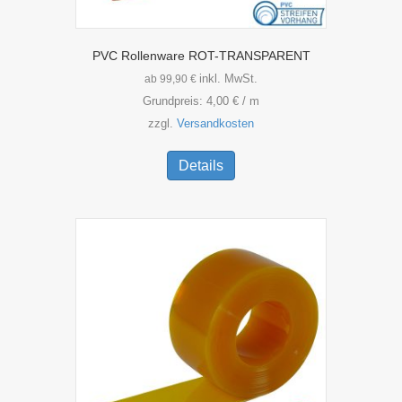
PVC Rollenware ROT-TRANSPARENT
inkl. MwSt.
ab
99,90
€
Grundpreis:
4,00
€
/
m
zzgl.
Versandkosten
Dieses
Produkt
Details
weist
mehrere
Varianten
auf.
Die
Optionen
können
auf
der
Produktseite
gewählt
werden