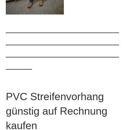
—————————————
—————————————
—————————————
———
PVC Streifenvorhang
günstig auf Rechnung
kaufen