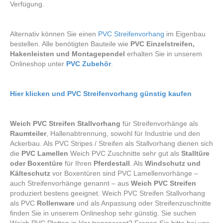
Verfügung.
Alternativ können Sie einen
PVC Streifenvorhang
im Eigenbau
bestellen. Alle benötigten Bauteile wie
PVC Einzelstreifen,
Hakenleisten und Montagependel
erhalten Sie in unserem
Onlineshop unter
PVC Zubehör
.
Hier klicken und PVC Streifenvorhang günstig kaufen
Weich PVC Streifen Stallvorhang
für Streifenvorhänge als
Raumteiler
, Hallenabtrennung, sowohl für Industrie und den
Ackerbau. Als PVC Stripes / Streifen als Stallvorhang dienen sich
die
PVC Lamellen
Weich PVC Zuschnitte sehr gut als
Stalltüre
oder Boxentüre
für Ihren
Pferdestall
. Als
Windschutz und
Kälteschutz
vor Boxentüren sind PVC Lamellenvorhänge –
auch Streifenvorhänge genannt – aus
Weich PVC Streifen
produziert bestens geeignet. Weich PVC Streifen Stallvorhang
als PVC
Rollenware
und als Anpassung oder Streifenzuschnitte
finden Sie in unserem Onlineshop sehr günstig. Sie suchen
Weich PVC Platten in klar transparent? Fragen Sie bitte bei uns