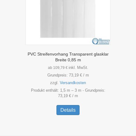
Produktseite
gewählt
werden
PVC Streifenvorhang Transparent glasklar
Breite 0,85 m
inkl. MwSt.
ab
109,79
€
Grundpreis:
73,19
€
/
m
zzgl.
Versandkosten
Produkt enthält: 1,5
m
– 3
m
- Grundpreis:
73,19
€
/
m
Dieses
Produkt
Details
weist
mehrere
Varianten
auf.