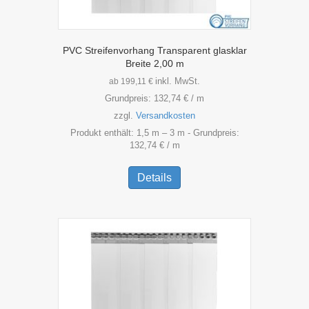
PVC Streifenvorhang Transparent glasklar
Breite 2,00 m
inkl. MwSt.
ab
199,11
€
Grundpreis:
132,74
€
/
m
zzgl.
Versandkosten
Produkt enthält: 1,5
m
– 3
m
- Grundpreis:
132,74
€
/
m
Dieses
Produkt
Details
weist
mehrere
Varianten
auf.
Die
Optionen
können
auf
der