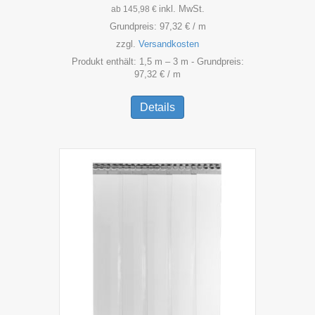
inkl. MwSt.
ab
145,98
€
Grundpreis:
97,32
€
/
m
zzgl.
Versandkosten
Produkt enthält: 1,5
m
– 3
m
- Grundpreis:
97,32
€
/
m
Dieses
Produkt
Details
weist
mehrere
Varianten
auf.
Die
Optionen
können
auf
der
Produktseite
gewählt
werden