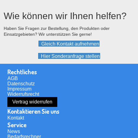
Die
Optionen
Wie können wir Ihnen helfen?
können
auf
der
Haben Sie Fragen zur Bestellung, den Produkten oder
Einsatzgebieten? Wir unterstützen Sie gerne!
Produktseite
gewählt
Gleich Kontakt aufnehmen
werden
Hier Sonderanfrage stellen
Rechtliches
AGB
Datenschutz
Impressum
Widerrufsrecht
Vertrag widerrufen
Kontaktieren Sie uns
Kontakt
Service
News
Bedarfsrechner