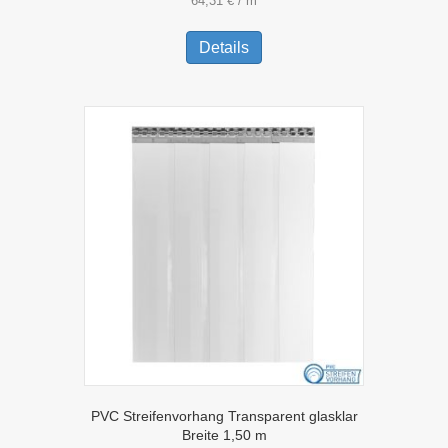
64,31
€
/
m
Dieses
Produkt
Details
weist
mehrere
Varianten
auf.
Die
Optionen
können
auf
der
Produktseite
gewählt
werden
PVC Streifenvorhang Transparent glasklar
Breite 1,50 m