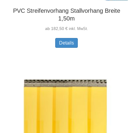
PVC Streifenvorhang Stallvorhang Breite
1,50m
ab
182,50
€
inkl. MwSt.
Dieses
Details
Produkt
weist
mehrere
Varianten
auf.
Die
Optionen
können
auf
der
Produktseite
gewählt
werden