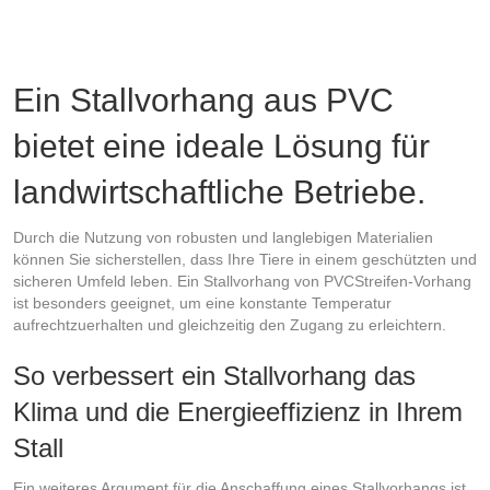
Die
Optionen
können
auf
Ein Stallvorhang aus PVC
der
bietet eine ideale Lösung für
Produktseite
gewählt
landwirtschaftliche Betriebe.
werden
Durch die Nutzung von robusten und langlebigen Materialien
können Sie sicherstellen, dass Ihre Tiere in einem geschützten und
sicheren Umfeld leben. Ein Stallvorhang von PVCStreifen-Vorhang
ist besonders geeignet, um eine konstante Temperatur
aufrechtzuerhalten und gleichzeitig den Zugang zu erleichtern.
So verbessert ein Stallvorhang das
Klima und die Energieeffizienz in Ihrem
Stall
Ein weiteres Argument für die Anschaffung eines Stallvorhangs ist