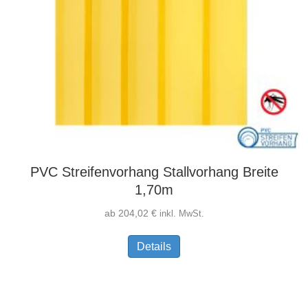
PVC Streifenvorhang Stallvorhang Breite
1,70m
ab
204,02
€
inkl. MwSt.
Dieses
Details
Produkt
weist
mehrere
Varianten