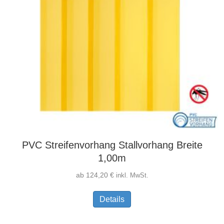
werden
PVC Streifenvorhang Stallvorhang Breite
1,00m
ab
124,20
€
inkl. MwSt.
Dieses
Details
Produkt
weist