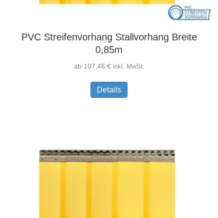
PVC Streifenvorhang Stallvorhang Breite
0,85m
ab
107,46
€
inkl. MwSt.
Dieses
Details
Produkt
weist
mehrere
Varianten
auf.
Die
Optionen
können
auf
der
Produktseite
gewählt