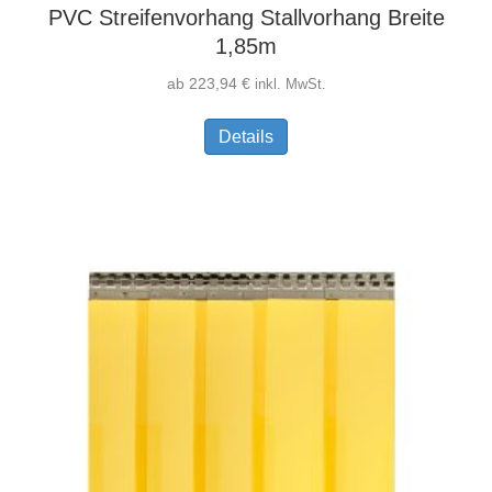
PVC Streifenvorhang Stallvorhang Breite
1,85m
ab
223,94
€
inkl. MwSt.
Dieses
Details
Produkt
weist
mehrere
Varianten
auf.
Die
Optionen
können
auf
der
Produktseite
gewählt
werden