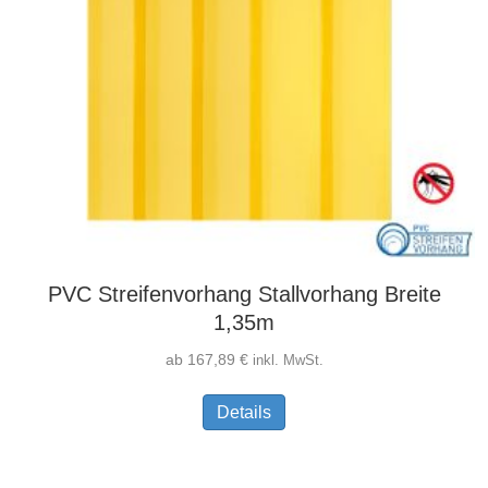
PVC Streifenvorhang Stallvorhang Breite
1,35m
ab
167,89
€
inkl. MwSt.
Dieses
Details
Produkt
weist
mehrere