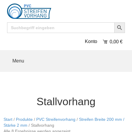
Search Button
Search
for:
Konto
0,00
€
Menu
Stallvorhang
Start
/
Produkte
/
PVC Streifenvorhang
/
Streifen Breite 200 mm /
Stärke 2 mm
/ Stallvorhang
Alle 8 Ergebnisse werden angezeigt