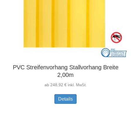
PVC Streifenvorhang Stallvorhang Breite
2,00m
ab
248,92
€
inkl. MwSt.
Dieses
Details
Produkt
weist
mehrere
Varianten
auf.