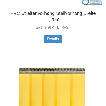
PVC Streifenvorhang Stallvorhang Breite
1,20m
ab
149,96
€
inkl. MwSt.
Dieses
Details
Produkt
weist
mehrere
Varianten
auf.
Die
Optionen
können
auf
der
Produktseite
gewählt
werden