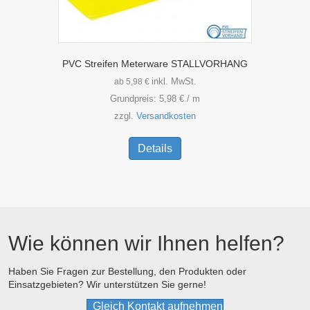
PVC Streifen Meterware STALLVORHANG
inkl. MwSt.
ab
5,98
€
Grundpreis:
5,98
€
/
m
zzgl.
Versandkosten
Dieses
Produkt
Details
weist
mehrere
Varianten
auf.
Die
Optionen
Wie können wir Ihnen helfen?
können
auf
der
Haben Sie Fragen zur Bestellung, den Produkten oder
Einsatzgebieten? Wir unterstützen Sie gerne!
Produktseite
gewählt
Gleich Kontakt aufnehmen