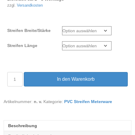
zzgl.
Versandkosten
Streifen Breite/Stärke
Streifen Länge
PVC
In den Warenkorb
Streifen
Meterware
transparent
glasklar
Artikelnummer:
n. v.
Kategorie:
PVC Streifen Meterware
Menge
Beschreibung