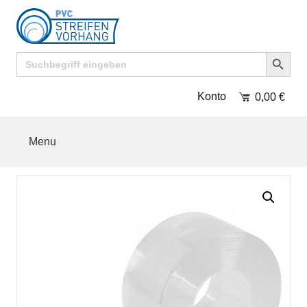
Search Button
Search
for:
Konto
0,00
€
Menu