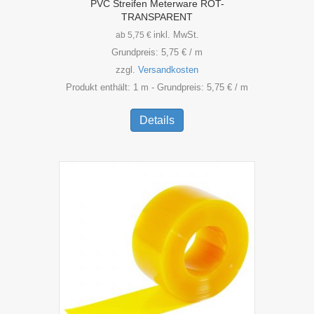
PVC Streifen Meterware ROT-
TRANSPARENT
inkl. MwSt.
ab
5,75
€
Grundpreis:
5,75
€
/
m
zzgl.
Versandkosten
Produkt enthält: 1
m
- Grundpreis:
5,75
€
/
m
Dieses
Produkt
Details
weist
mehrere
Varianten
auf.
Die
Optionen
können
auf
der
Produktseite
gewählt
werden