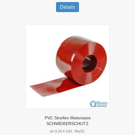
Produkt
Details
weist
mehrere
Varianten
auf.
Die
Optionen
können
auf
der
Produktseite
gewählt
werden
PVC Streifen Meterware
SCHWEIßERSCHUTZ
inkl. MwSt.
ab
9,09
€