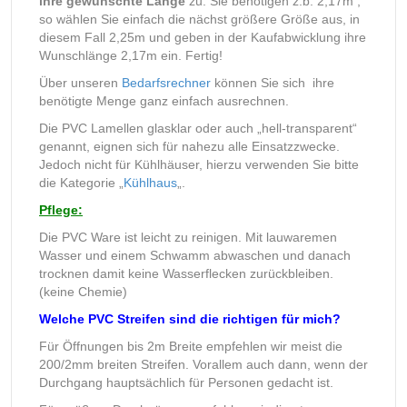
ihre gewünschte Länge
zu. Sie benötigen z.b. 2,17m ,
so wählen Sie einfach die nächst größere Größe aus, in
diesem Fall 2,25m und geben in der Kaufabwicklung ihre
Wunschlänge 2,17m ein. Fertig!
Über unseren
Bedarfsrechner
können Sie sich ihre
benötigte Menge ganz einfach ausrechnen.
Die PVC Lamellen glasklar oder auch „hell-transparent“
genannt, eignen sich für nahezu alle Einsatzzwecke.
Jedoch nicht für Kühlhäuser, hierzu verwenden Sie bitte
die Kategorie „
Kühlhaus
„.
Pflege:
Die PVC Ware ist leicht zu reinigen. Mit lauwaremen
Wasser und einem Schwamm abwaschen und danach
trocknen damit keine Wasserflecken zurückbleiben.
(keine Chemie)
Welche PVC Streifen sind die richtigen für mich?
Für Öffnungen bis 2m Breite empfehlen wir meist die
200/2mm breiten Streifen. Vorallem auch dann, wenn der
Durchgang hauptsächlich für Personen gedacht ist.