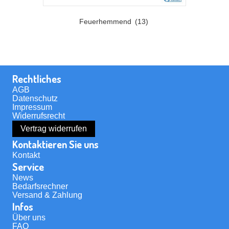
Feuerhemmend
(13)
Rechtliches
AGB
Datenschutz
Impressum
Widerrufsrecht
Vertrag widerrufen
Kontaktieren Sie uns
Kontakt
Service
News
Bedarfsrechner
Versand & Zahlung
Infos
Über uns
FAQ