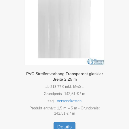
Optionen
können
auf
der
Produktseite
gewählt
werden
PVC Streifenvorhang Transparent glasklar
Breite 2,25 m
inkl. MwSt.
ab
213,77
€
Grundpreis:
142,51
€
/
m
zzgl.
Versandkosten
Produkt enthält: 1,5
m
– 5
m
- Grundpreis:
142,51
€
/
m
Dieses
Produkt
Details