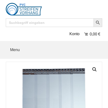
Search Button
Search
for:
Konto
0,00
€
Menu