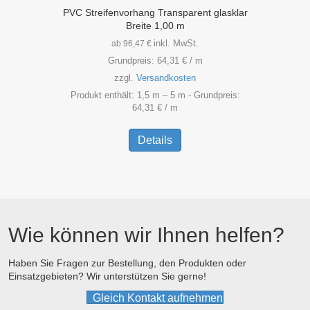
PVC Streifenvorhang Transparent glasklar
Breite 1,00 m
inkl. MwSt.
ab
96,47
€
Grundpreis:
64,31
€
/
m
zzgl.
Versandkosten
Produkt enthält: 1,5
m
– 5
m
- Grundpreis:
64,31
€
/
m
Dieses
Produkt
Details
weist
mehrere
Varianten
auf.
Die
Optionen
Wie können wir Ihnen helfen?
können
auf
der
Haben Sie Fragen zur Bestellung, den Produkten oder
Einsatzgebieten? Wir unterstützen Sie gerne!
Produktseite
gewählt
Gleich Kontakt aufnehmen
werden