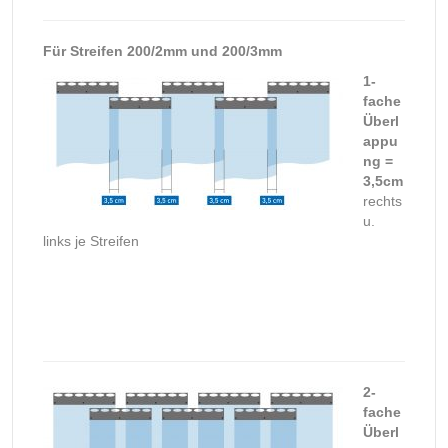
Für Streifen 200/2mm und 200/3mm
1-
fache
Überl
appu
ng =
3,5cm
rechts
u.
links je Streifen
2-
fache
Überl