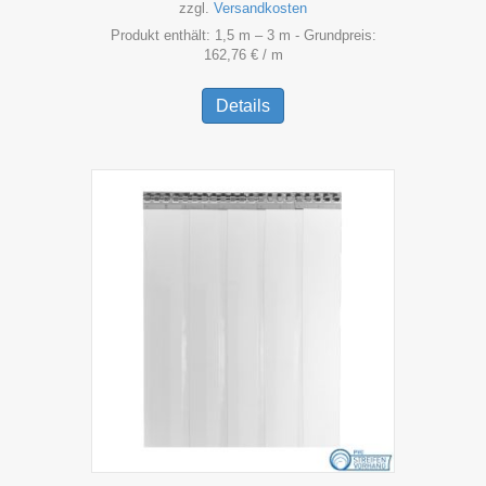
zzgl.
Versandkosten
Produkt enthält: 1,5
m
– 3
m
- Grundpreis:
162,76
€
/
m
Dieses
Produkt
Details
weist
mehrere
Varianten
auf.
Die
Optionen
können
auf
der
Produktseite
gewählt
werden