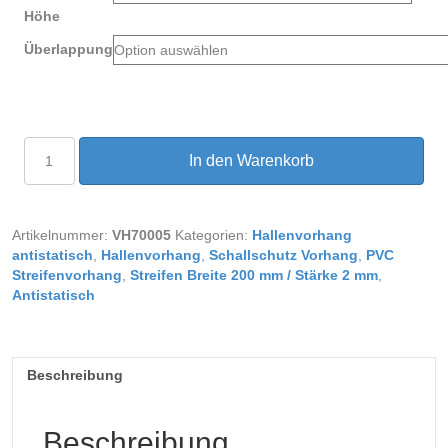
Höhe
Überlappung
PVC
In den Warenkorb
Streifenvorhang
antistatisch
Breite
1,35m
Artikelnummer:
VH70005
Kategorien:
Hallenvorhang
Menge
antistatisch
,
Hallenvorhang
,
Schallschutz Vorhang
,
PVC
Streifenvorhang
,
Streifen Breite 200 mm / Stärke 2 mm
,
Antistatisch
Beschreibung
Beschreibung