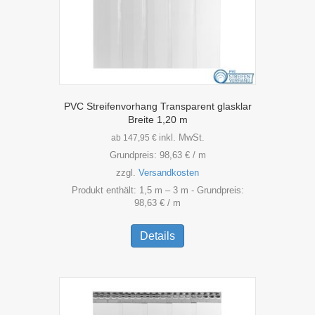
PVC Streifenvorhang Transparent glasklar
Breite 1,20 m
inkl. MwSt.
ab
147,95
€
Grundpreis:
98,63
€
/
m
zzgl.
Versandkosten
Produkt enthält: 1,5
m
– 3
m
- Grundpreis:
98,63
€
/
m
Dieses
Produkt
Details
weist
mehrere
Varianten
auf.
Die