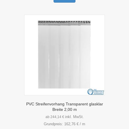
weist
mehrere
Varianten
auf.
Die
Optionen
können
auf
der
Produktseite
gewählt
werden
PVC Streifenvorhang Transparent glasklar
Breite 2,00 m
inkl. MwSt.
ab
244,14
€
Grundpreis:
162,76
€
/
m