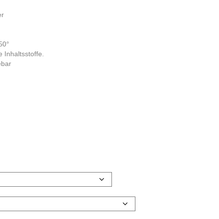
er
50°
 Inhaltsstoffe.
ebar