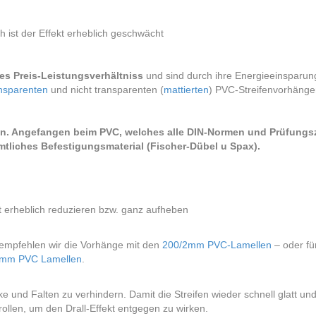
 ist der Effekt erheblich geschwächt
es Preis-Leistungsverhältniss
und sind durch ihre Energieeinsparu
nsparenten
und nicht transparenten (
mattierten
) PVC-Streifenvorhänge
n. Angefangen beim PVC, welches alle DIN-Normen und Prüfungszert
ämtliches Befestigungsmaterial (Fischer-Dübel u Spax).
kt erheblich reduzieren bzw. ganz aufheben
empfehlen wir die Vorhänge mit den
200/2mm PVC-Lamellen
– oder fü
3mm PVC Lamellen
.
e und Falten zu verhindern. Damit die Streifen wieder schnell glatt und
ollen, um den Drall-Effekt entgegen zu wirken.