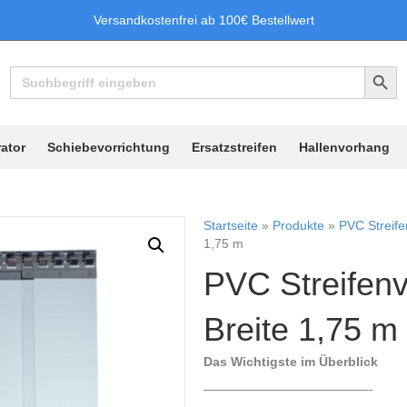
Versandkostenfrei ab 100€ Bestellwert
Search Button
Search
for:
ator
Schiebevorrichtung
Ersatzstreifen
Hallenvorhang
Startseite
»
Produkte
»
PVC Streif
1,75 m
PVC Streifenv
Breite 1,75 m
Das Wichtigste im Überblick
—————————————-