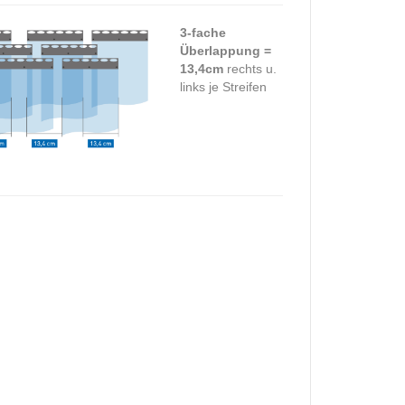
3-fache
Überlappung =
13,4cm
rechts u.
links je Streifen