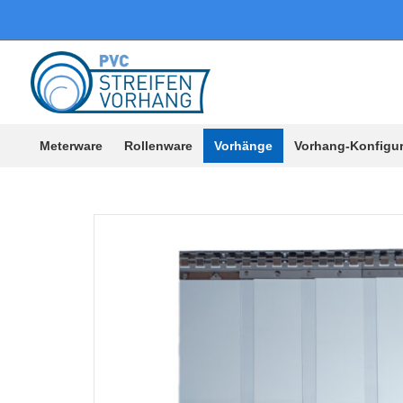
Meterware
Rollenware
Vorhänge
Vorhang-Konfigur