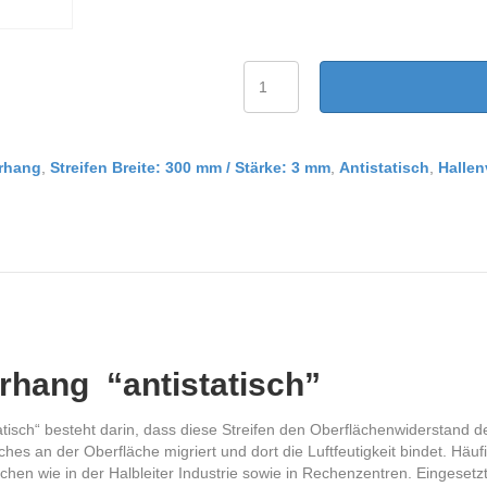
PVC
Streifenvorhang
antistatisch
Breite
1,75
orhang
,
Streifen Breite: 300 mm / Stärke: 3 mm
,
Antistatisch
,
Hallen
m
Menge
rhang “antistatisch”
tisch“ besteht darin, dass diese Streifen den Oberflächenwiderstand de
lches an der Oberfläche migriert und dort die Luftfeutigkeit bindet. H
chen wie in der Halbleiter Industrie sowie in Rechenzentren. Eingesetzt