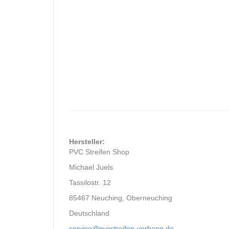
Hersteller:
PVC Streifen Shop
Michael Juels
Tassilostr. 12
85467 Neuching, Oberneuching
Deutschland
service@pvcstreifen-vorhang.de