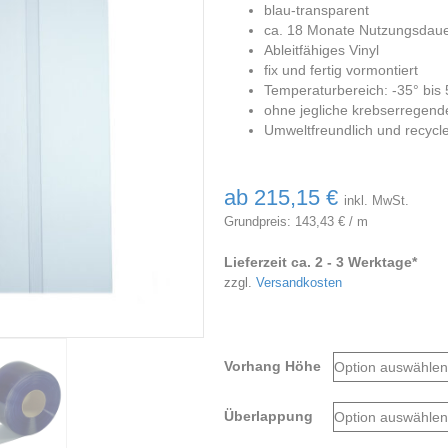
blau-transparent
ca. 18 Monate Nutzungsdau
Ableitfähiges Vinyl
fix und fertig vormontiert
Temperaturbereich: -35° bis 
ohne jegliche krebserregende
Umweltfreundlich und recycl
ab
215,15
€
inkl. MwSt.
Grundpreis:
143,43
€
/
m
Lieferzeit ca. 2 - 3 Werktage*
zzgl.
Versandkosten
Vorhang Höhe
Überlappung