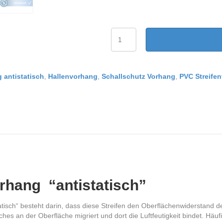
PVC
Streifenvorhang
antistatisch
Breite
3,75
 antistatisch
,
Hallenvorhang
,
Schallschutz Vorhang
,
PVC Streife
m
Menge
rhang “antistatisch”
tisch“ besteht darin, dass diese Streifen den Oberflächenwiderstand de
lches an der Oberfläche migriert und dort die Luftfeutigkeit bindet. H