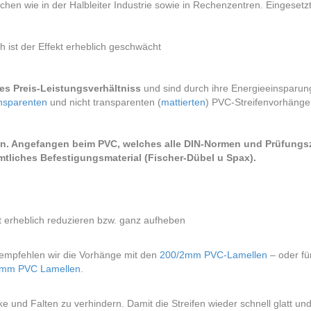
chen wie in der Halbleiter Industrie sowie in Rechenzentren. Eingesetzt
 ist der Effekt erheblich geschwächt
es Preis-Leistungsverhältniss
und sind durch ihre Energieeinsparu
nsparenten
und nicht transparenten (
mattierten
) PVC-Streifenvorhänge
n. Angefangen beim PVC, welches alle DIN-Normen und Prüfungszert
ämtliches Befestigungsmaterial (Fischer-Dübel u Spax).
kt erheblich reduzieren bzw. ganz aufheben
empfehlen wir die Vorhänge mit den
200/2mm PVC-Lamellen
– oder fü
3mm PVC Lamellen
.
e und Falten zu verhindern. Damit die Streifen wieder schnell glatt und