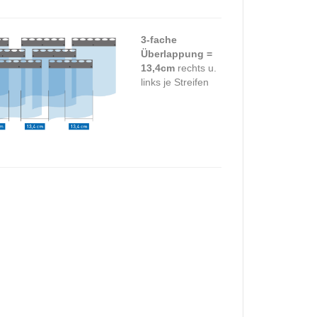
3-fache
Überlappung =
13,4cm
rechts u.
links je Streifen