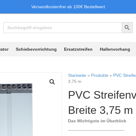
Versandkostenfrei ab 100€ Bestellwert
Search Button
Search
for:
ator
Schiebevorrichtung
Ersatzstreifen
Hallenvorhang
Startseite
»
Produkte
»
PVC Streif
3,75 m
PVC Streifenv
Breite 3,75 m
Das Wichtigste im Überblick
—————————————-