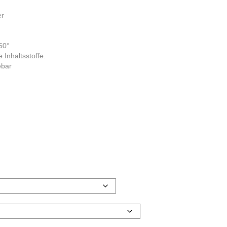
er
50°
 Inhaltsstoffe.
ebar