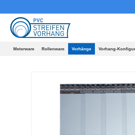
Meterware
Rollenware
Vorhänge
Vorhang-Konfigur