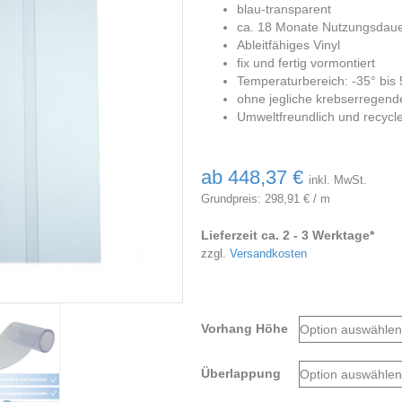
blau-transparent
ca. 18 Monate Nutzungsdau
Ableitfähiges Vinyl
fix und fertig vormontiert
Temperaturbereich: -35° bis 
ohne jegliche krebserregende
Umweltfreundlich und recycl
ab
448,37
€
inkl. MwSt.
Grundpreis:
298,91
€
/
m
Lieferzeit ca. 2 - 3 Werktage*
zzgl.
Versandkosten
Vorhang Höhe
Überlappung