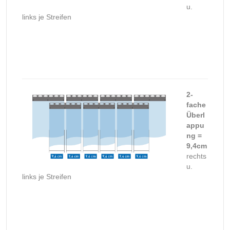
u.
links je Streifen
2-
fache
Überl
appu
ng =
9,4cm
rechts
u.
links je Streifen