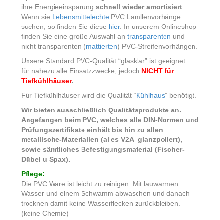
ihre Energieeinsparung
schnell wieder amortisiert
.
Wenn sie
Lebensmittelechte
PVC Lamllenvorhänge
suchen, so finden Sie diese
hier
. In unserem Onlineshop
finden Sie eine große Auswahl an
transparenten
und
nicht transparenten (
mattierten
) PVC-Streifenvorhängen.
Unsere Standard PVC-Qualität “glasklar” ist geeignet
für nahezu alle Einsatzzwecke, jedoch
NICHT für
Tiefkühlhäuser
.
Für Tiefkühlhäuser wird die Qualität “
Kühlhaus
” benötigt.
Wir bieten ausschließlich Qualitätsprodukte an.
Angefangen beim PVC, welches alle DIN-Normen und
Prüfungszertifikate einhält bis hin zu allen
metallische-Materialien (alles V2A glanzpoliert),
sowie sämtliches Befestigungsmaterial (Fischer-
Dübel u Spax).
Pflege:
Die PVC Ware ist leicht zu reinigen. Mit lauwarmen
Wasser und einem Schwamm abwaschen und danach
trocknen damit keine Wasserflecken zurückbleiben.
(keine Chemie)