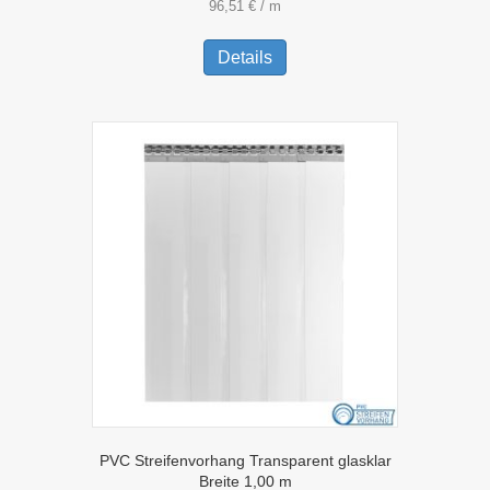
96,51
€
/
m
Dieses
Produkt
Details
weist
mehrere
Varianten
auf.
Die
Optionen
können
auf
der
Produktseite
gewählt
werden
PVC Streifenvorhang Transparent glasklar
Breite 1,00 m