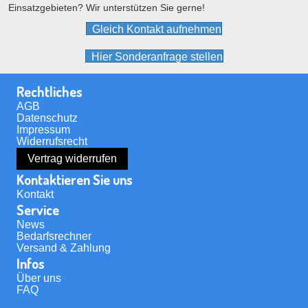
Einsatzgebieten? Wir unterstützen Sie gerne!
Produktseite
gewählt
Gleich Kontakt aufnehmen
werden
Hier Sonderanfrage stellen
Rechtliches
AGB
Datenschutz
Impressum
Widerrufsrecht
Vertrag widerrufen
Kontaktieren Sie uns
Kontakt
Service
News
Bedarfsrechner
Versand & Zahlung
Infos
Über uns
FAQ