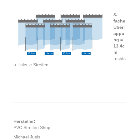
3-
fache
Überl
appu
ng =
13,4c
m
rechts
u. links je Streifen
Hersteller:
PVC Streifen Shop
Michael Juels