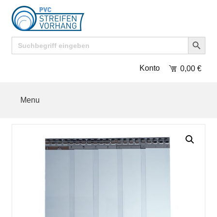
Search Button
Search
for:
Konto
0,00
€
Menu