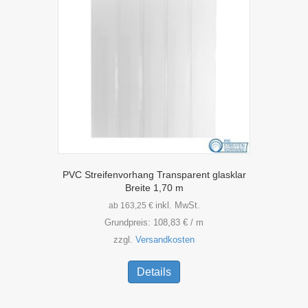
PVC Streifenvorhang Transparent glasklar
Breite 1,70 m
inkl. MwSt.
ab
163,25
€
Grundpreis:
108,83
€
/
m
zzgl.
Versandkosten
Dieses
Produkt
Details
weist
mehrere