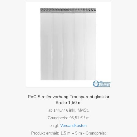
Varianten
auf.
Die
Optionen
können
auf
der
Produktseite
gewählt
werden
PVC Streifenvorhang Transparent glasklar
Breite 1,50 m
inkl. MwSt.
ab
144,77
€
Grundpreis:
96,51
€
/
m
zzgl.
Versandkosten
Produkt enthält: 1,5
m
– 5
m
- Grundpreis: