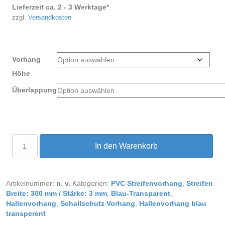
Lieferzeit ca. 2 - 3 Werktage*
zzgl.
Versandkosten
Vorhang
Höhe
Überlappung
PVC
In den Warenkorb
Streifenvorhang
blau-
transparent
Breite
Artikelnummer:
n. v.
Kategorien:
PVC Streifenvorhang
,
Streifen
2,25
Breite: 300 mm / Stärke: 3 mm
,
Blau-Transparent
,
m
Hallenvorhang
,
Schallschutz Vorhang
,
Hallenvorhang blau
Menge
transperent