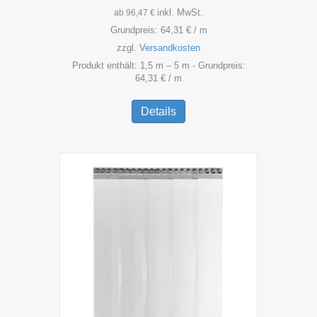
inkl. MwSt.
ab
96,47
€
Grundpreis:
64,31
€
/
m
zzgl.
Versandkosten
Produkt enthält: 1,5
m
– 5
m
- Grundpreis:
64,31
€
/
m
Dieses
Produkt
Details
weist
mehrere
Varianten
auf.
Die
Optionen
können
auf
der
Produktseite
gewählt
werden