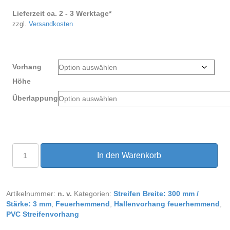
Lieferzeit ca. 2 - 3 Werktage*
zzgl.
Versandkosten
Vorhang
Höhe
Überlappung
PVC
In den Warenkorb
Streifenvorhang
feuerhemmend
Breite
2,25
Artikelnummer:
n. v.
Kategorien:
Streifen Breite: 300 mm /
m
Stärke: 3 mm
,
Feuerhemmend
,
Hallenvorhang feuerhemmend
,
Menge
PVC Streifenvorhang