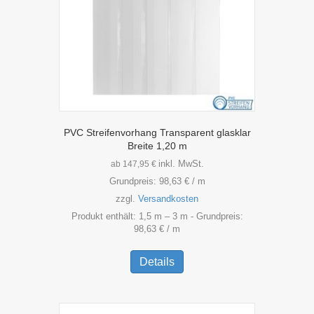
Produktseite
gewählt
werden
PVC Streifenvorhang Transparent glasklar
Breite 1,20 m
inkl. MwSt.
ab
147,95
€
Grundpreis:
98,63
€
/
m
zzgl.
Versandkosten
Produkt enthält: 1,5
m
– 3
m
- Grundpreis:
98,63
€
/
m
Dieses
Produkt
Details
weist
mehrere
Varianten