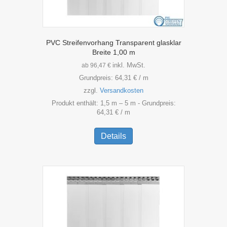
PVC Streifenvorhang Transparent glasklar
Breite 1,00 m
inkl. MwSt.
ab
96,47
€
Grundpreis:
64,31
€
/
m
zzgl.
Versandkosten
Produkt enthält: 1,5
m
– 5
m
- Grundpreis:
64,31
€
/
m
Dieses
Produkt
Details
weist
mehrere
Varianten
auf.
Die
Optionen
können
auf
der