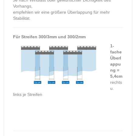
Je nach Windlast oder gewünschter Dichtigkeit des
Vorhangs,
empfehlen wir eine größere Überlappung für mehr
Stabilität.
Für Streifen 300/3mm und 300/2mm
1-
fache
Überl
appu
ng =
5,4cm
rechts
u.
links je Streifen