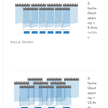
2-
fache
Überl
appu
ng =
9,4cm
rechts
u.
links je Streifen
3-
fache
Überl
appu
ng =
13,4c
m