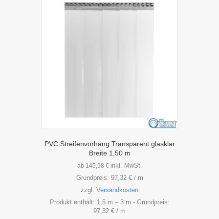
auf.
Die
Optionen
können
auf
der
Produktseite
gewählt
werden
PVC Streifenvorhang Transparent glasklar
Breite 1,50 m
inkl. MwSt.
ab
145,98
€
Grundpreis:
97,32
€
/
m
zzgl.
Versandkosten
Produkt enthält: 1,5
m
– 3
m
- Grundpreis:
97,32
€
/
m