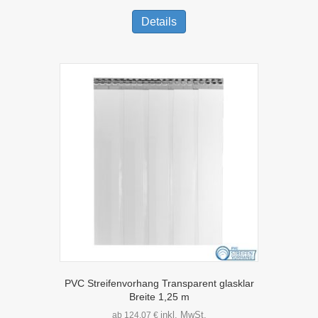
Dieses
Produkt
Details
weist
mehrere
Varianten
auf.
Die
Optionen
können
auf
der
Produktseite
gewählt
werden
PVC Streifenvorhang Transparent glasklar
Breite 1,25 m
inkl. MwSt.
ab
124,07
€