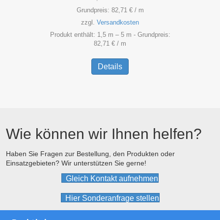
Grundpreis:
82,71
€
/
m
zzgl.
Versandkosten
Produkt enthält: 1,5
m
– 5
m
- Grundpreis:
82,71
€
/
m
Dieses
Produkt
Details
weist
mehrere
Varianten
auf.
Die
Optionen
Wie können wir Ihnen helfen?
können
auf
der
Haben Sie Fragen zur Bestellung, den Produkten oder
Einsatzgebieten? Wir unterstützen Sie gerne!
Produktseite
gewählt
Gleich Kontakt aufnehmen
werden
Hier Sonderanfrage stellen