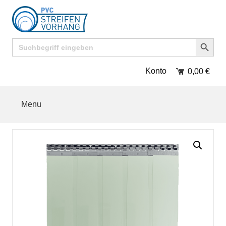
Search Button
Search
for:
Konto
0,00
€
Menu