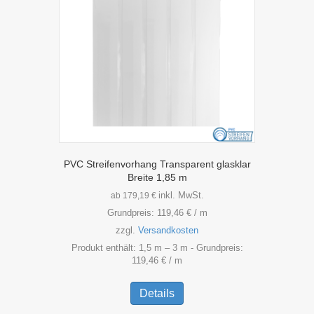
PVC Streifenvorhang Transparent glasklar
Breite 1,85 m
inkl. MwSt.
ab
179,19
€
Grundpreis:
119,46
€
/
m
zzgl.
Versandkosten
Produkt enthält: 1,5
m
– 3
m
- Grundpreis:
119,46
€
/
m
Dieses
Produkt
Details
weist