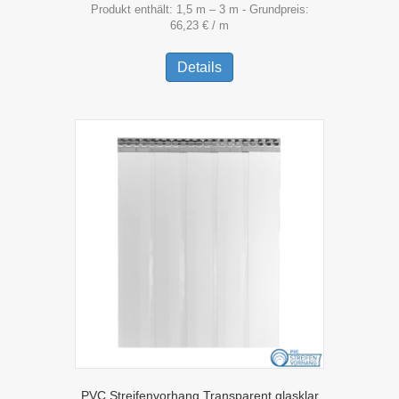
Produkt enthält: 1,5
m
– 3
m
- Grundpreis:
66,23
€
/
m
Dieses
Produkt
Details
weist
mehrere
Varianten
auf.
Die
Optionen
können
auf
der
Produktseite
gewählt
werden
PVC Streifenvorhang Transparent glasklar