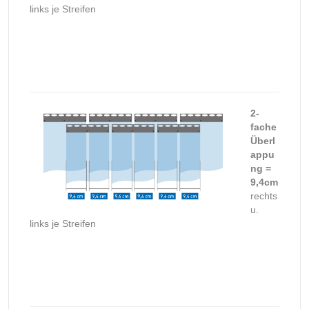
links je Streifen
2-
fache
Überl
appu
ng =
9,4cm
rechts
u.
links je Streifen