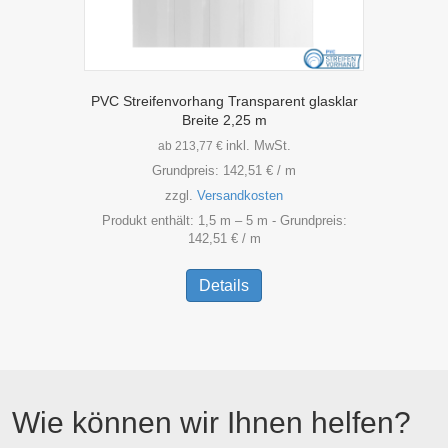
PVC Streifenvorhang Transparent glasklar
Breite 2,25 m
inkl. MwSt.
ab
213,77
€
Grundpreis:
142,51
€
/
m
zzgl.
Versandkosten
Produkt enthält: 1,5
m
– 5
m
- Grundpreis:
142,51
€
/
m
Dieses
Produkt
Details
weist
mehrere
Varianten
auf.
Die
Optionen
Wie können wir Ihnen helfen?
können
auf