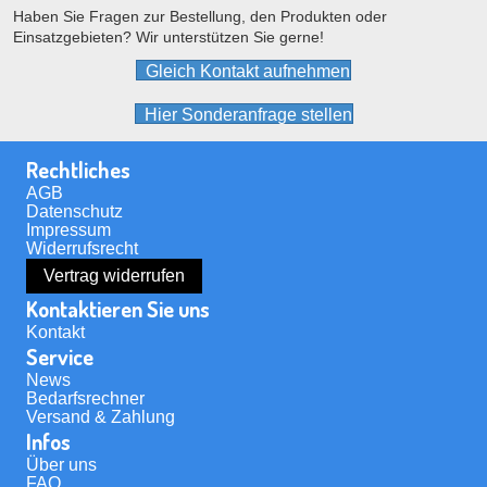
der
Haben Sie Fragen zur Bestellung, den Produkten oder
Einsatzgebieten? Wir unterstützen Sie gerne!
Produktseite
gewählt
Gleich Kontakt aufnehmen
werden
Hier Sonderanfrage stellen
Rechtliches
AGB
Datenschutz
Impressum
Widerrufsrecht
Vertrag widerrufen
Kontaktieren Sie uns
Kontakt
Service
News
Bedarfsrechner
Versand & Zahlung
Infos
Über uns
FAQ