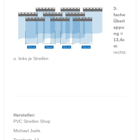
3-
fache
Überl
appu
ng =
13,4c
m
rechts
u. links je Streifen
Hersteller:
PVC Streifen Shop
Michael Juels