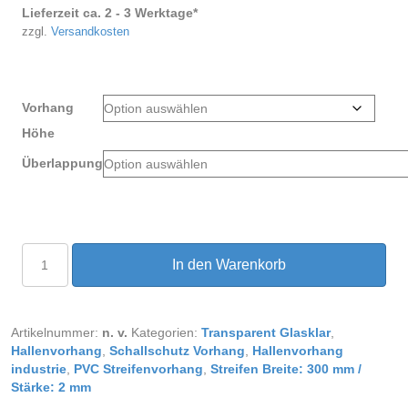
Lieferzeit ca. 2 - 3 Werktage*
zzgl.
Versandkosten
Vorhang
Höhe
Überlappung
PVC
In den Warenkorb
Streifenvorhang
Transparent
glasklar
Breite
Artikelnummer:
n. v.
Kategorien:
Transparent Glasklar
,
1,25
Hallenvorhang
,
Schallschutz Vorhang
,
Hallenvorhang
m
industrie
,
PVC Streifenvorhang
,
Streifen Breite: 300 mm /
Menge
Stärke: 2 mm