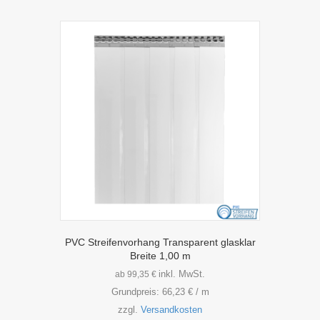
mehrere
Varianten
auf.
Die
Optionen
können
auf
der
Produktseite
gewählt
werden
PVC Streifenvorhang Transparent glasklar
Breite 1,00 m
inkl. MwSt.
ab
99,35
€
Grundpreis:
66,23
€
/
m
zzgl.
Versandkosten