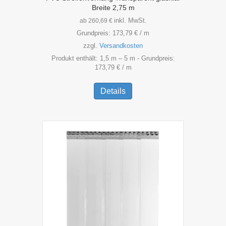
Breite 2,75 m
inkl. MwSt.
ab
260,69
€
Grundpreis:
173,79
€
/
m
zzgl.
Versandkosten
Produkt enthält: 1,5
m
– 5
m
- Grundpreis:
173,79
€
/
m
Dieses
Produkt
Details
weist
mehrere
Varianten
auf.
Die
Optionen
können
auf
der
Produktseite
gewählt
werden