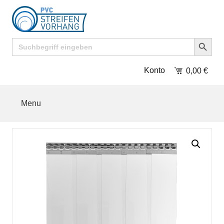
Search Button
Search
for:
Konto
0,00
€
Menu