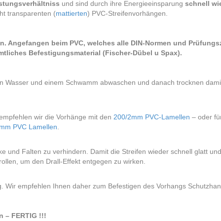
istungsverhältniss
und sind durch ihre Energieeinsparung
schnell wi
ht transparenten (
mattierten
) PVC-Streifenvorhängen.
n. Angefangen beim PVC, welches alle DIN-Normen und Prüfungszert
ämtliches Befestigungsmaterial (Fischer-Dübel u Spax).
rmen Wasser und einem Schwamm abwaschen und danach trocknen damit 
empfehlen wir die Vorhänge mit den
200/2mm PVC-Lamellen
– oder fü
3mm PVC Lamellen
.
e und Falten zu verhindern. Damit die Streifen wieder schnell glatt und
ollen, um den Drall-Effekt entgegen zu wirken.
ntig. Wir empfehlen Ihnen daher zum Befestigen des Vorhangs Schutzha
n – FERTIG !!!