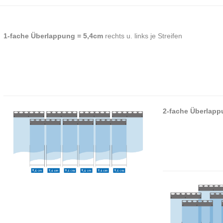
1-fache Überlappung = 5,4cm
rechts u. links je Streifen
2-fache Überlapp