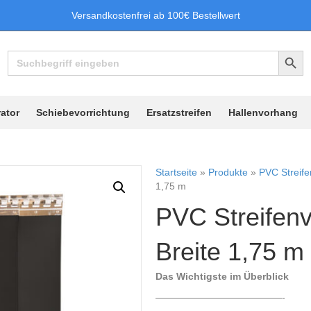
Versandkostenfrei ab 100€ Bestellwert
Search Button
Search
for:
ator
Schiebevorrichtung
Ersatzstreifen
Hallenvorhang
Startseite
»
Produkte
»
PVC Streif
1,75 m
PVC Streifen
Breite 1,75 m
Das Wichtigste im Überblick
—————————————-