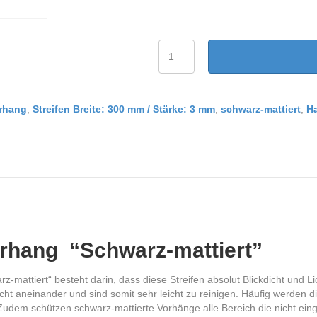
PVC
Streifenvorhang
schwarz-
matt
Breite
orhang
,
Streifen Breite: 300 mm / Stärke: 3 mm
,
schwarz-mattiert
,
Ha
1,75
m
Menge
rhang “Schwarz-mattiert”
-mattiert“ besteht darin, dass diese Streifen absolut Blickdicht und Li
icht aneinander und sind somit sehr leicht zu reinigen. Häufig werden 
 Zudem schützen schwarz-mattierte Vorhänge alle Bereich die nicht e