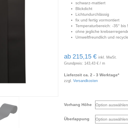
schwarz-mattiert
Blickdicht
Lichtundurchlässig
fix und fertig vormontiert
Temperaturbereich: -35° bis 
ohne jegliche krebserregende
Umweltfreundlich und recycl
ab
215,15
€
inkl. MwSt.
Grundpreis:
143,43
€
/
m
Lieferzeit ca. 2 - 3 Werktage*
zzgl.
Versandkosten
Vorhang Höhe
Überlappung