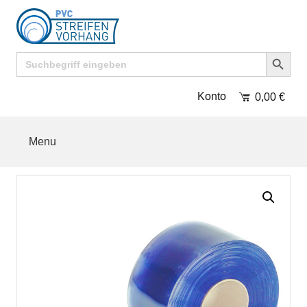
Search Button
Search
for:
Konto
0,00
€
Menu