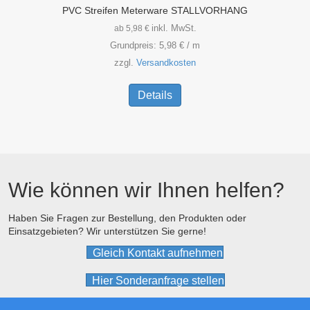
PVC Streifen Meterware STALLVORHANG
inkl. MwSt.
ab
5,98
€
Grundpreis:
5,98
€
/
m
zzgl.
Versandkosten
Dieses
Produkt
Details
weist
mehrere
Varianten
auf.
Die
Optionen
Wie können wir Ihnen helfen?
können
auf
der
Haben Sie Fragen zur Bestellung, den Produkten oder
Einsatzgebieten? Wir unterstützen Sie gerne!
Produktseite
gewählt
Gleich Kontakt aufnehmen
werden
Hier Sonderanfrage stellen