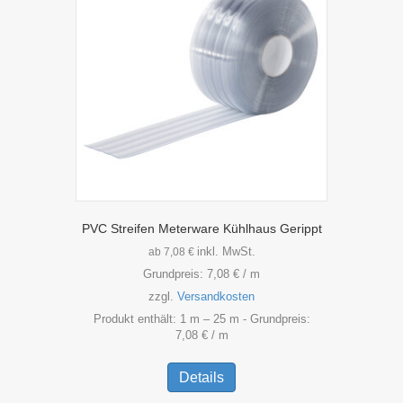
PVC Streifen Meterware Kühlhaus Gerippt
inkl. MwSt.
ab
7,08
€
Grundpreis:
7,08
€
/
m
zzgl.
Versandkosten
Produkt enthält: 1
m
– 25
m
- Grundpreis:
7,08
€
/
m
Dieses
Produkt
Details
weist