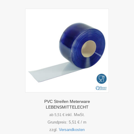
mehrere
Varianten
auf.
Die
Optionen
können
auf
der
Produktseite
gewählt
werden
PVC Streifen Meterware
LEBENSMITTELECHT
inkl. MwSt.
ab
5,51
€
Grundpreis:
5,51
€
/
m
zzgl.
Versandkosten