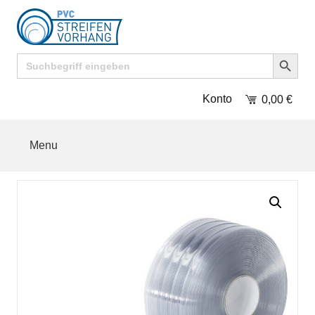
Search Button
Search
for:
Konto
0,00
€
Menu