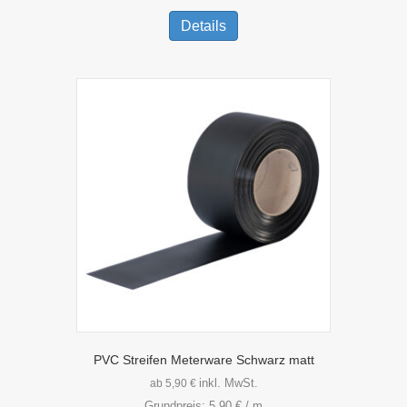
Dieses
Produkt
Details
weist
mehrere
Varianten
auf.
Die
Optionen
können
auf
der
Produktseite
gewählt
werden
PVC Streifen Meterware Schwarz matt
inkl. MwSt.
ab
5,90
€
Grundpreis:
5,90
€
/
m