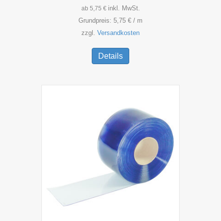
inkl. MwSt.
ab
5,75
€
Grundpreis:
5,75
€
/
m
zzgl.
Versandkosten
Dieses
Produkt
Details
weist
mehrere
Varianten
auf.
Die
Optionen
können
auf
der
Produktseite
gewählt
werden