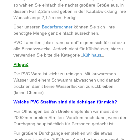
so wählen Sie einfach die nächst größere Größe aus, in
diesem Fall 2,25m und geben in der Kaufabwicklung ihre
Wunschlänge 2,17m ein. Fertig!
Über unseren
Bedarfsrechner
können Sie sich ihre
benötigte Menge ganz einfach ausrechnen.
PVC Lamellen „blau-transparent“ eignen sich für nahezu
alle Einsatzzwecke. Jedoch nicht für Kühlhäuser, hierzu
verwenden Sie bitte die Kategorie „
Kühlhaus
„.
Pflege:
Die PVC Ware ist leicht zu reinigen. Mit lauwaremen
Wasser und einem Schwamm abwaschen und danach
trocknen damit keine Wasserflecken zurückbleiben.
(keine Chemie)
Welche PVC Streifen sind die richtigen für mich?
Für Öffnungen bis 2m Breite empfehlen wir meist die
200/2mm breiten Streifen. Vorallem auch dann, wenn der
Durchgang hauptsächlich für Personen gedacht ist.
Für größere Durchgänge empfehlen wir die etwas
breiteren Lamellen 300/3mm. Auch bestens geeignet für