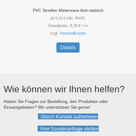
PVC Streifen Meterware Anti-statisch
inkl. MwSt.
ab
8,18
€
Grundpreis:
8,18
€
/
m
zzgl.
Versandkosten
Dieses
Produkt
Details
weist
mehrere
Varianten
auf.
Die
Optionen
Wie können wir Ihnen helfen?
können
auf
der
Haben Sie Fragen zur Bestellung, den Produkten oder
Einsatzgebieten? Wir unterstützen Sie gerne!
Produktseite
gewählt
Gleich Kontakt aufnehmen
werden
Hier Sonderanfrage stellen