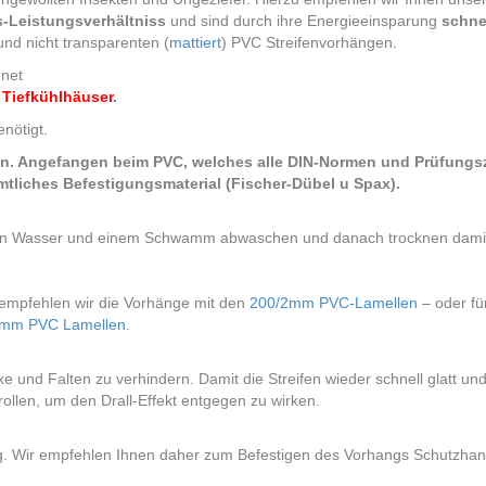
s-Leistungsverhältniss
und sind durch ihre Energieeinsparung
schnel
nd nicht transparenten (
mattiert
) PVC Streifenvorhängen.
gnet
 Tiefkühlhäuser
.
enötigt.
n. Angefangen beim PVC, welches alle DIN-Normen und Prüfungszert
ämtliches Befestigungsmaterial (Fischer-Dübel u Spax).
rmen Wasser und einem Schwamm abwaschen und danach trocknen damit 
empfehlen wir die Vorhänge mit den
200/2mm PVC-Lamellen
– oder fü
3mm PVC Lamellen
.
e und Falten zu verhindern. Damit die Streifen wieder schnell glatt und
ollen, um den Drall-Effekt entgegen zu wirken.
ntig. Wir empfehlen Ihnen daher zum Befestigen des Vorhangs Schutzha