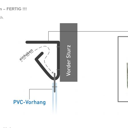
n – FERTIG !!!
ch.