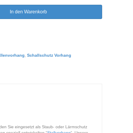
In den Warenkorb
llenvorhang
,
Schallschutz Vorhang
den Sie eingesetzt als Staub- oder Lärmschutz
en speziell entwickelten “
Stallvorhang
“. Unsere