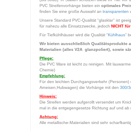
PVC Streifenvorhänge bieten ein
optimales Prei
finden Sie eine große Auswahl an
transparenten
u
Unsere Standard PVC-Qualität “glasklar” ist geei
für nahezu alle Einsatzzwecke, jedoch
NICHT für
Für Tiefkühlhäuser wird die Qualität “
Kühlhaus
” b
Wir bieten ausschließlich Qualitätsprodukte a
Materialien (alles V2A glanzpoliert), sowie s
Pflege:
Die PVC Ware ist leicht zu reinigen. Mit lauwa
Chemie)
Empfehlung:
Für den leichten Durchgangsverkehr (Personen) 
Ameisen,Hubwagen) die Vorhänge mit den
300/
Hinweis:
Die Streifen werden aufgerollt versendet um Knick
mal in die entgegengesetze Richtung auf und ab r
Achtung:
Alle metallische-Materialien sind sehr scharfka