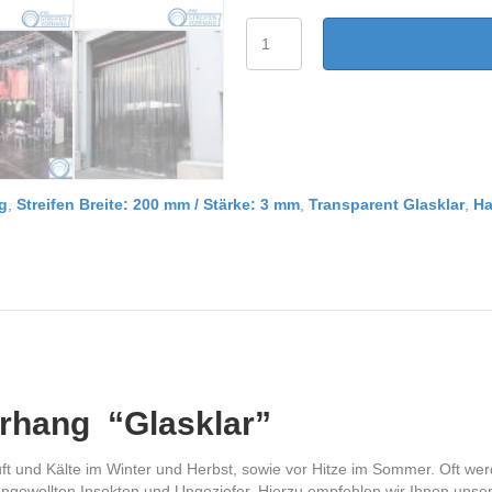
PVC
Streifenvorhang
Transparent
glasklar
Breite
1,00
m
Menge
g
,
Streifen Breite: 200 mm / Stärke: 3 mm
,
Transparent Glasklar
,
Ha
rhang “Glasklar”
 und Kälte im Winter und Herbst, sowie vor Hitze im Sommer. Oft wer
r ungewollten Insekten und Ungeziefer. Hierzu empfehlen wir Ihnen unser