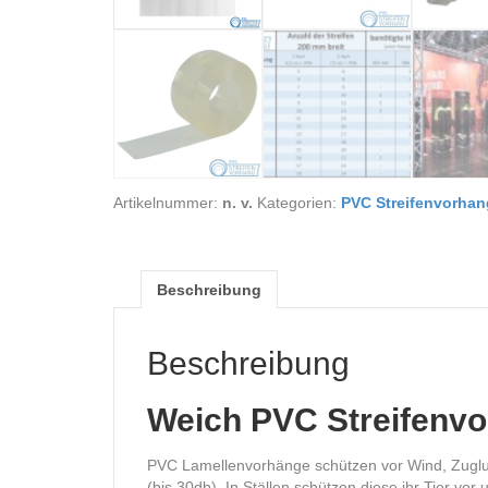
Artikelnummer:
n. v.
Kategorien:
PVC Streifenvorhan
Beschreibung
Beschreibung
Weich PVC Streifenvo
PVC Lamellenvorhänge schützen vor Wind, Zugluft
(bis 30db). In Ställen schützen diese ihr Tier vo