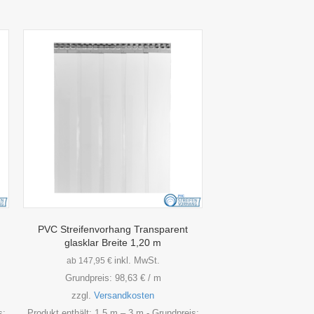
PVC Streifenvorhang Transparent
glasklar Breite 1,20 m
inkl. MwSt.
ab
147,95
€
Grundpreis:
98,63
€
/
m
zzgl.
Versandkosten
s:
Produkt enthält: 1,5
m
– 3
m
- Grundpreis: