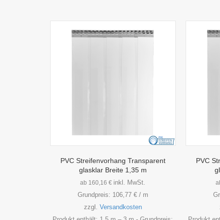
PVC Streifenvorhang Transparent
PVC Str
glasklar Breite 1,35 m
g
inkl. MwSt.
ab
160,16
€
a
Grundpreis:
106,77
€
/
m
Gr
zzgl.
Versandkosten
Produkt enthält: 1,5
m
– 3
m
- Grundpreis:
Produkt en