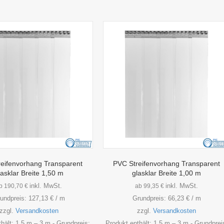
eifenvorhang Transparent
PVC Streifenvorhang Transparent
lasklar Breite 1,50 m
glasklar Breite 1,00 m
inkl. MwSt.
inkl. MwSt.
b
190,70
€
ab
99,35
€
undpreis:
127,13
€
/
m
Grundpreis:
66,23
€
/
m
zzgl.
Versandkosten
zzgl.
Versandkosten
thält: 1,5
m
– 3
m
- Grundpreis:
Produkt enthält: 1,5
m
– 3
m
- Grundprei