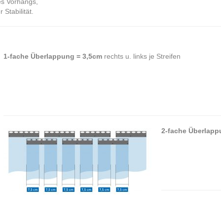
es Vorhangs,
Stabilität.
1-fache Überlappung = 3,5cm
rechts u. links je Streifen
2-fache Überlapp