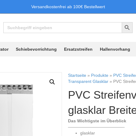
Versandkostenfrei ab 100€ Bestellwert
Search Button
Search
for:
ator
Schiebevorrichtung
Ersatzstreifen
Hallenvorhang
Startseite
»
Produkte
»
PVC Streif
Transparent Glasklar
»
PVC Streife
PVC Streifen
glasklar Breit
Das Wichtigste im Überblick
—————————————-
glasklar