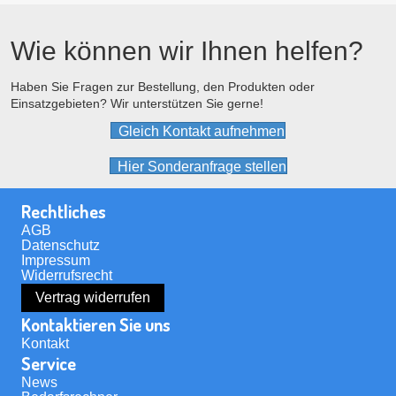
Die
Optionen
Wie können wir Ihnen helfen?
können
auf
der
Haben Sie Fragen zur Bestellung, den Produkten oder
Einsatzgebieten? Wir unterstützen Sie gerne!
Produktseite
gewählt
Gleich Kontakt aufnehmen
werden
Hier Sonderanfrage stellen
Rechtliches
AGB
Datenschutz
Impressum
Widerrufsrecht
Vertrag widerrufen
Kontaktieren Sie uns
Kontakt
Service
News