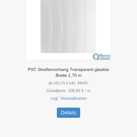
auf
der
Produktseite
gewählt
werden
PVC Streifenvorhang Transparent glasklar
Breite 1,70 m
inkl. MwSt.
ab
163,25
€
Grundpreis:
108,83
€
/
m
zzgl.
Versandkosten
Dieses
Produkt
Details
weist
mehrere
Varianten
auf.