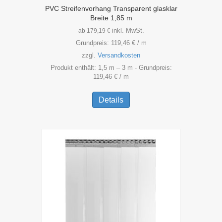
PVC Streifenvorhang Transparent glasklar
Breite 1,85 m
inkl. MwSt.
ab
179,19
€
Grundpreis:
119,46
€
/
m
zzgl.
Versandkosten
Produkt enthält: 1,5
m
– 3
m
- Grundpreis:
119,46
€
/
m
Dieses
Produkt
Details
weist
mehrere
Varianten
auf.
Die
Optionen
können
auf
der
Produktseite
gewählt
werden