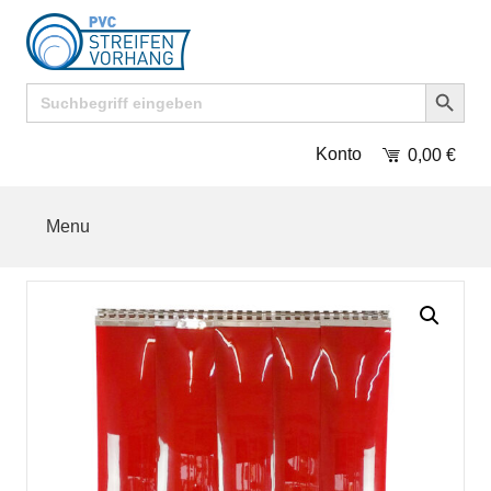
Search Button
Search
for:
Konto
0,00
€
Menu