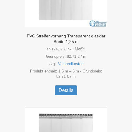
PVC Streifenvorhang Transparent glasklar
Breite 1,25 m
inkl. MwSt.
ab
124,07
€
Grundpreis:
82,71
€
/
m
zzgl.
Versandkosten
Produkt enthält: 1,5
m
– 5
m
- Grundpreis:
82,71
€
/
m
Dieses
Produkt
Details
weist
mehrere
Varianten
auf.
Die
Optionen
können