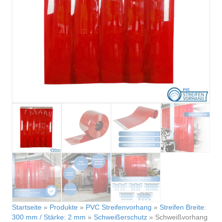
Startseite
»
Produkte
»
PVC Streifenvorhang
»
Streifen Breite:
300 mm / Stärke: 2 mm
»
Schweißerschutz
»
Schweißvorhang