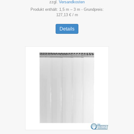
zzgl.
Versandkosten
Produkt enthält: 1,5
m
– 3
m
- Grundpreis:
127,13
€
/
m
Dieses
Produkt
Details
weist
mehrere
Varianten
auf.
Die
Optionen
können
auf
der
Produktseite
gewählt
werden