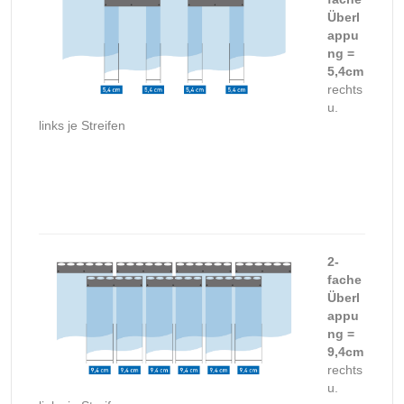
Überl
appu
ng =
5,4cm
rechts
u.
links je Streifen
2-
fache
Überl
appu
ng =
9,4cm
rechts
u.