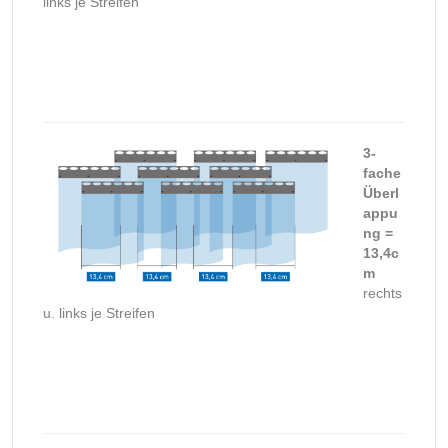
links je Streifen
3-
fache
Überl
appu
ng =
13,4c
m
rechts
u. links je Streifen