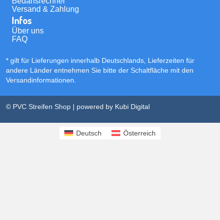
Bedarfsrechner
Versand & Zahlung
Infos
Über uns
FAQ
* gilt für Lieferungen innerhalb Deutschlands, Lieferzeiten für
andere Länder entnehmen Sie bitte der Schaltfläche mit den
Versandinformationen
.
© PVC Streifen Shop | powered by
Kubi Digital
Deutsch
Österreich