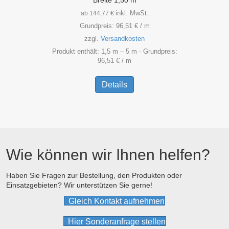
inkl. MwSt.
ab
144,77
€
Grundpreis:
96,51
€
/
m
zzgl.
Versandkosten
Produkt enthält: 1,5
m
– 5
m
- Grundpreis:
96,51
€
/
m
Dieses
Produkt
Details
weist
mehrere
Varianten
auf.
Die
Optionen
Wie können wir Ihnen helfen?
können
auf
der
Haben Sie Fragen zur Bestellung, den Produkten oder
Einsatzgebieten? Wir unterstützen Sie gerne!
Produktseite
gewählt
Gleich Kontakt aufnehmen
werden
Hier Sonderanfrage stellen