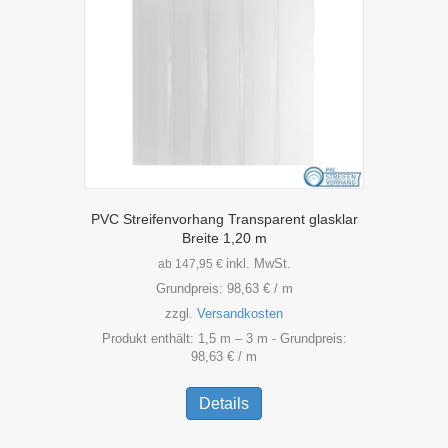
auf
der
Produktseite
gewählt
werden
PVC Streifenvorhang Transparent glasklar
Breite 1,20 m
inkl. MwSt.
ab
147,95
€
Grundpreis:
98,63
€
/
m
zzgl.
Versandkosten
Produkt enthält: 1,5
m
– 3
m
- Grundpreis:
98,63
€
/
m
Dieses
Produkt
Details
weist
mehrere