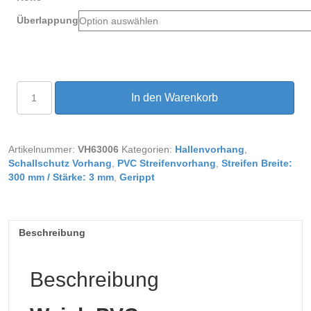
Überlappung
PVC
In den Warenkorb
Streifenvorhang
gerippt
Breite
2,00
Artikelnummer:
VH63006
Kategorien:
Hallenvorhang
,
m
Schallschutz Vorhang
,
PVC Streifenvorhang
,
Streifen Breite:
Menge
300 mm / Stärke: 3 mm
,
Gerippt
Beschreibung
Beschreibung