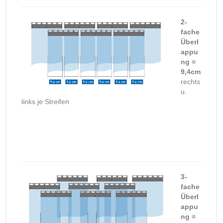
2-
fache
Überl
appu
ng =
9,4cm
rechts
u.
links je Streifen
3-
fache
Überl
appu
ng =