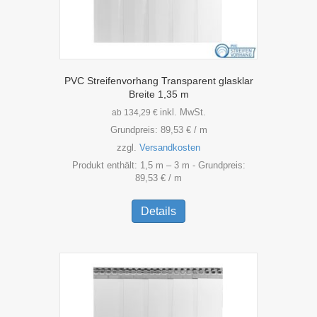
PVC Streifenvorhang Transparent glasklar
Breite 1,35 m
inkl. MwSt.
ab
134,29
€
Grundpreis:
89,53
€
/
m
zzgl.
Versandkosten
Produkt enthält: 1,5
m
– 3
m
- Grundpreis:
89,53
€
/
m
Dieses
Produkt
Details
weist
mehrere
Varianten
auf.
Die
Optionen
können