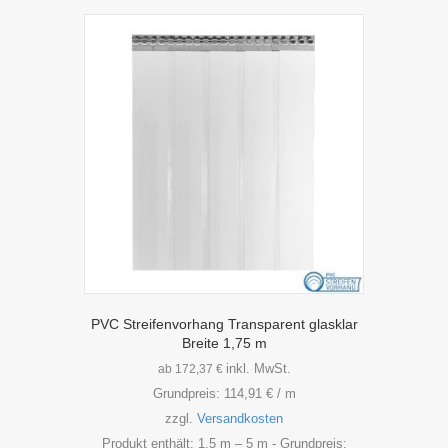
Varianten
auf.
Die
Optionen
können
auf
der
Produktseite
gewählt
werden
PVC Streifenvorhang Transparent glasklar
Breite 1,75 m
inkl. MwSt.
ab
172,37
€
Grundpreis:
114,91
€
/
m
zzgl.
Versandkosten
Produkt enthält: 1,5
m
– 5
m
- Grundpreis: