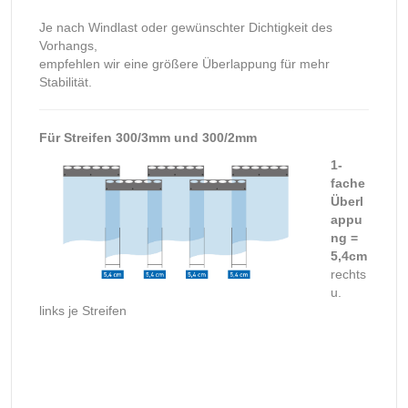
Je nach Windlast oder gewünschter Dichtigkeit des
Vorhangs,
empfehlen wir eine größere Überlappung für mehr
Stabilität.
Für Streifen 300/3mm und 300/2mm
1-
fache
Überl
appu
ng =
5,4cm
rechts
u.
links je Streifen