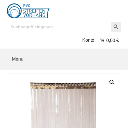
Search Button
Search
for:
Konto
0,00
€
Menu