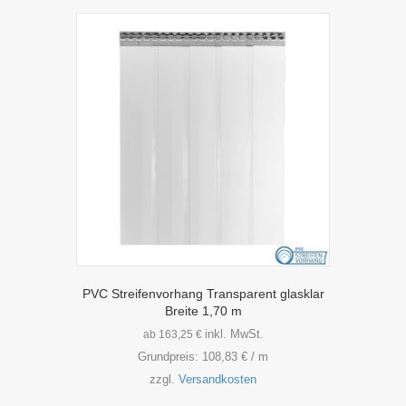
Varianten
auf.
Die
Optionen
können
auf
der
Produktseite
gewählt
werden
PVC Streifenvorhang Transparent glasklar
Breite 1,70 m
inkl. MwSt.
ab
163,25
€
Grundpreis:
108,83
€
/
m
zzgl.
Versandkosten
Dieses