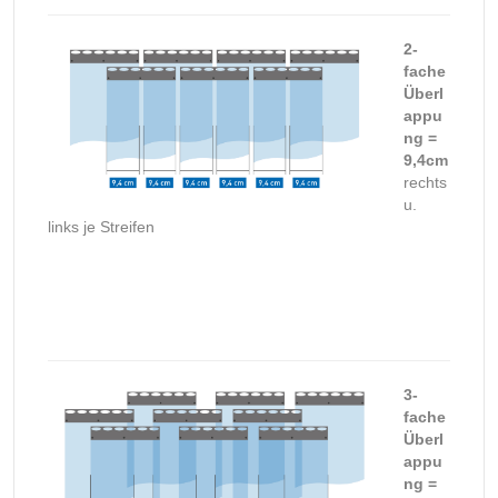
2-
fache
Überl
appu
ng =
9,4cm
rechts
u.
links je Streifen
3-
fache
Überl
appu
ng =