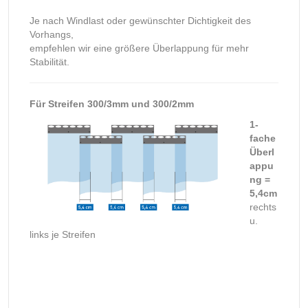
Je nach Windlast oder gewünschter Dichtigkeit des
Vorhangs,
empfehlen wir eine größere Überlappung für mehr
Stabilität.
Für Streifen 300/3mm und 300/2mm
1-
fache
Überl
appu
ng =
5,4cm
rechts
u.
links je Streifen