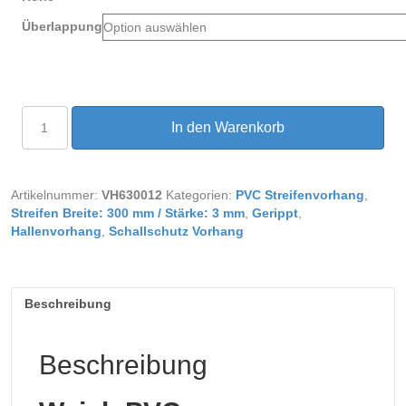
Überlappung
PVC
In den Warenkorb
Streifenvorhang
gerippt
Breite
3,50
Artikelnummer:
VH630012
Kategorien:
PVC Streifenvorhang
,
m
Streifen Breite: 300 mm / Stärke: 3 mm
,
Gerippt
,
Menge
Hallenvorhang
,
Schallschutz Vorhang
Beschreibung
Beschreibung