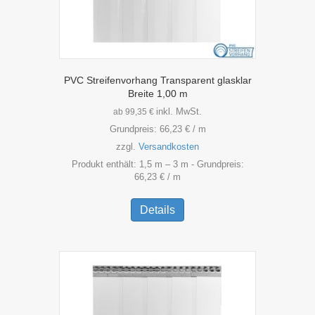
PVC Streifenvorhang Transparent glasklar
Breite 1,00 m
inkl. MwSt.
ab
99,35
€
Grundpreis:
66,23
€
/
m
zzgl.
Versandkosten
Produkt enthält: 1,5
m
– 3
m
- Grundpreis:
66,23
€
/
m
Dieses
Produkt
Details
weist
mehrere
Varianten
auf.
Die
Optionen
können