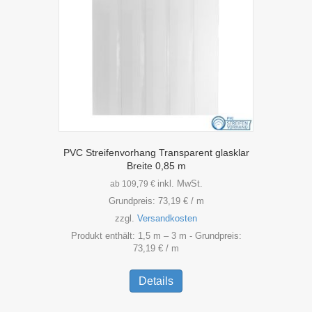
auf
der
Produktseite
gewählt
werden
PVC Streifenvorhang Transparent glasklar
Breite 0,85 m
inkl. MwSt.
ab
109,79
€
Grundpreis:
73,19
€
/
m
zzgl.
Versandkosten
Produkt enthält: 1,5
m
– 3
m
- Grundpreis:
73,19
€
/
m
Dieses
Produkt
Details
weist
mehrere