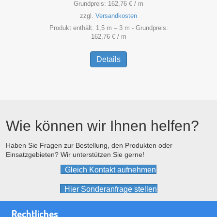
Grundpreis:
162,76
€
/
m
zzgl.
Versandkosten
Produkt enthält: 1,5
m
– 3
m
- Grundpreis:
162,76
€
/
m
Dieses
Produkt
Details
weist
mehrere
Varianten
auf.
Die
Optionen
Wie können wir Ihnen helfen?
können
auf
der
Haben Sie Fragen zur Bestellung, den Produkten oder
Einsatzgebieten? Wir unterstützen Sie gerne!
Produktseite
gewählt
Gleich Kontakt aufnehmen
werden
Hier Sonderanfrage stellen
Rechtliches