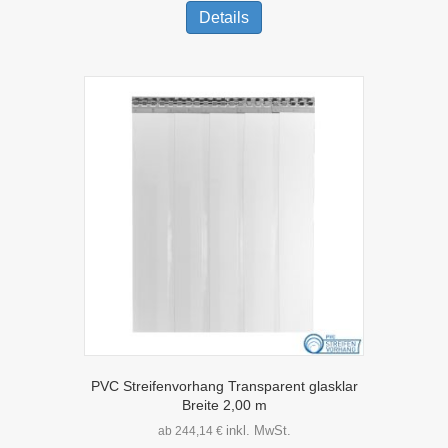
Produkt
Details
weist
mehrere
Varianten
auf.
Die
Optionen
können
auf
der
Produktseite
gewählt
werden
PVC Streifenvorhang Transparent glasklar
Breite 2,00 m
inkl. MwSt.
ab
244,14
€