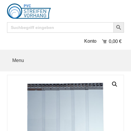
Search Button
Search
for:
Konto
0,00
€
Menu