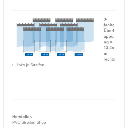
3-
fache
Überl
appu
ng =
13,4c
m
rechts
u. links je Streifen
Hersteller:
PVC Streifen Shop