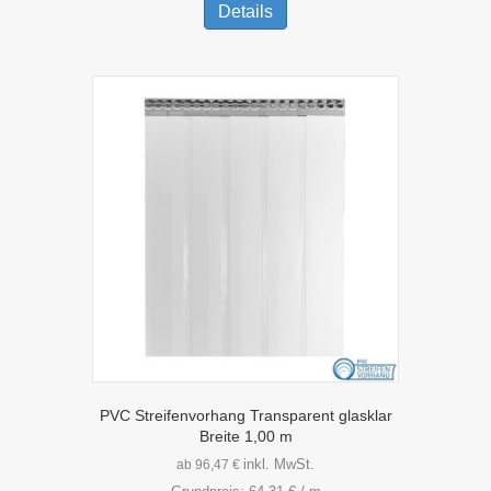
Produkt
Details
weist
mehrere
Varianten
auf.
Die
Optionen
können
auf
der
Produktseite
gewählt
werden
PVC Streifenvorhang Transparent glasklar
Breite 1,00 m
inkl. MwSt.
ab
96,47
€