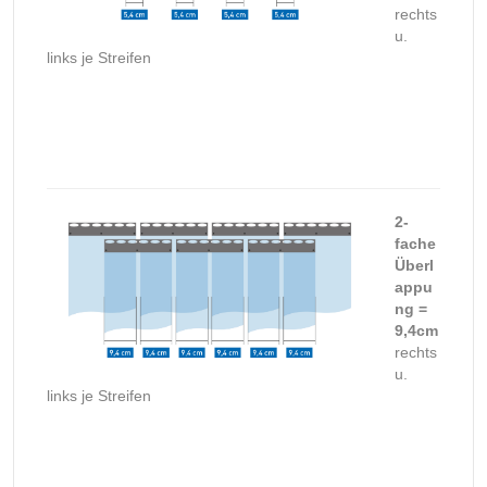
rechts
u.
links je Streifen
2-
fache
Überl
appu
ng =
9,4cm
rechts
u.
links je Streifen