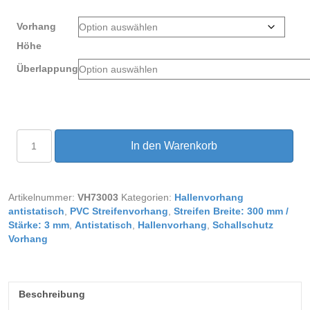
Vorhang
Höhe
Überlappung
PVC
In den Warenkorb
Streifenvorhang
antistatisch
Breite
1,25
Artikelnummer:
VH73003
Kategorien:
Hallenvorhang
m
antistatisch
,
PVC Streifenvorhang
,
Streifen Breite: 300 mm /
Menge
Stärke: 3 mm
,
Antistatisch
,
Hallenvorhang
,
Schallschutz
Vorhang
Beschreibung