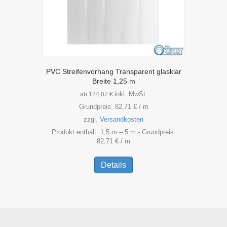
werden
PVC Streifenvorhang Transparent glasklar
Breite 1,25 m
inkl. MwSt.
ab
124,07
€
Grundpreis:
82,71
€
/
m
zzgl.
Versandkosten
Produkt enthält: 1,5
m
– 5
m
- Grundpreis:
82,71
€
/
m
Dieses
Produkt
Details
weist
mehrere
Varianten
auf.
Die
Optionen