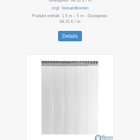
Grundpreis:
64,31
€
/
m
zzgl.
Versandkosten
Produkt enthält: 1,5
m
– 5
m
- Grundpreis:
64,31
€
/
m
Dieses
Produkt
Details
weist
mehrere
Varianten
auf.
Die
Optionen
können
auf
der
Produktseite
gewählt
werden