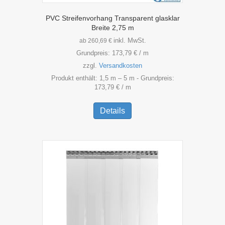
PVC Streifenvorhang Transparent glasklar
Breite 2,75 m
inkl. MwSt.
ab
260,69
€
Grundpreis:
173,79
€
/
m
zzgl.
Versandkosten
Produkt enthält: 1,5
m
– 5
m
- Grundpreis:
173,79
€
/
m
Dieses
Produkt
Details
weist
mehrere
Varianten
auf.
Die
Optionen
können
auf
der
Produktseite
gewählt