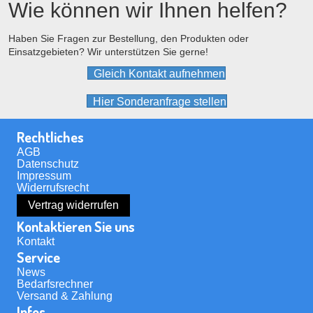
Wie können wir Ihnen helfen?
können
auf
der
Haben Sie Fragen zur Bestellung, den Produkten oder
Einsatzgebieten? Wir unterstützen Sie gerne!
Produktseite
gewählt
Gleich Kontakt aufnehmen
werden
Hier Sonderanfrage stellen
Rechtliches
AGB
Datenschutz
Impressum
Widerrufsrecht
Vertrag widerrufen
Kontaktieren Sie uns
Kontakt
Service
News
Bedarfsrechner
Versand & Zahlung
Infos