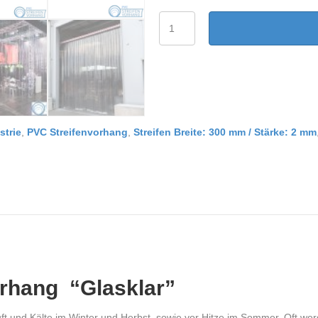
PVC
Streifenvorhang
Transparent
glasklar
Breite
2,50
m
Menge
strie
,
PVC Streifenvorhang
,
Streifen Breite: 300 mm / Stärke: 2 mm
rhang “Glasklar”
 und Kälte im Winter und Herbst, sowie vor Hitze im Sommer. Oft wer