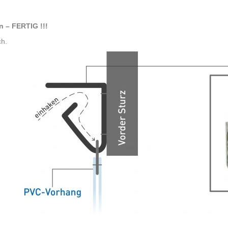
n – FERTIG !!!
ch.