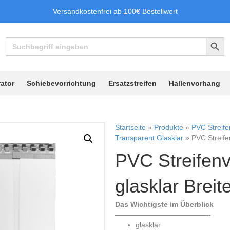
Versandkostenfrei ab 100€ Bestellwert
Search Button
Search
for:
ator
Schiebevorrichtung
Ersatzstreifen
Hallenvorhang
Startseite
»
Produkte
»
PVC Streif
Transparent Glasklar
»
PVC Streife
PVC Streifen
glasklar Breit
Das Wichtigste im Überblick
—————————————-
glasklar