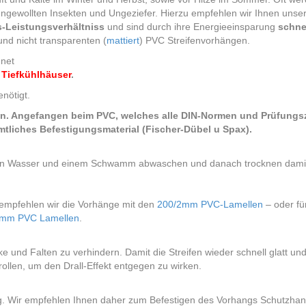
r ungewollten Insekten und Ungeziefer. Hierzu empfehlen wir Ihnen unser
s-Leistungsverhältniss
und sind durch ihre Energieeinsparung
schnel
nd nicht transparenten (
mattiert
) PVC Streifenvorhängen.
gnet
 Tiefkühlhäuser
.
enötigt.
n. Angefangen beim PVC, welches alle DIN-Normen und Prüfungszert
ämtliches Befestigungsmaterial (Fischer-Dübel u Spax).
rmen Wasser und einem Schwamm abwaschen und danach trocknen damit 
empfehlen wir die Vorhänge mit den
200/2mm PVC-Lamellen
– oder fü
3mm PVC Lamellen
.
e und Falten zu verhindern. Damit die Streifen wieder schnell glatt und
ollen, um den Drall-Effekt entgegen zu wirken.
ntig. Wir empfehlen Ihnen daher zum Befestigen des Vorhangs Schutzha