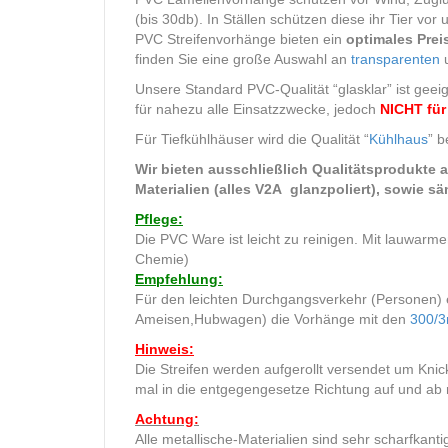
(bis 30db). In Ställen schützen diese ihr Tier vo
PVC Streifenvorhänge bieten ein
optimales Prei
finden Sie eine große Auswahl an
transparenten
u
Unsere Standard PVC-Qualität “glasklar” ist geei
für nahezu alle Einsatzzwecke, jedoch
NICHT für
Für Tiefkühlhäuser wird die Qualität “
Kühlhaus
” b
Wir bieten ausschließlich Qualitätsprodukte a
Materialien (alles V2A glanzpoliert), sowie s
Pflege:
Die PVC Ware ist leicht zu reinigen. Mit lauwa
Chemie)
Empfehlung:
Für den leichten Durchgangsverkehr (Personen) 
Ameisen,Hubwagen) die Vorhänge mit den
300/
Hinweis:
Die Streifen werden aufgerollt versendet um Knick
mal in die entgegengesetze Richtung auf und ab r
Achtung:
Alle metallische-Materialien sind sehr scharfka