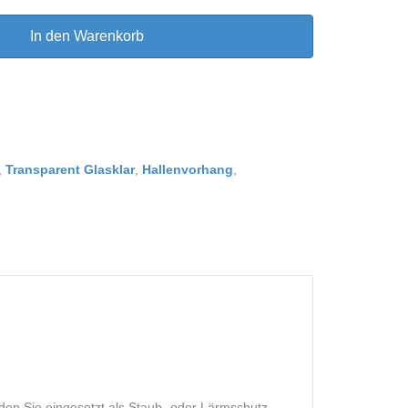
In den Warenkorb
,
Transparent Glasklar
,
Hallenvorhang
,
den Sie eingesetzt als Staub- oder Lärmschutz