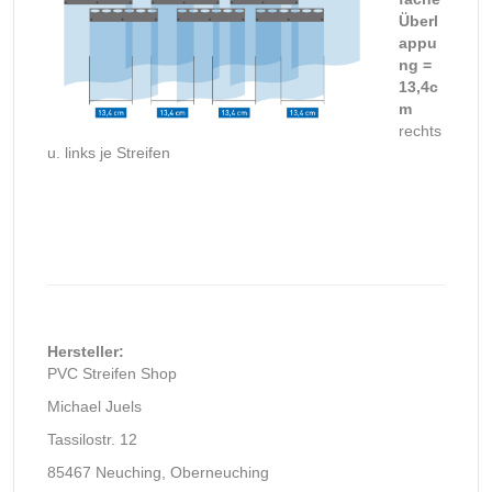
Überl
appu
ng =
13,4c
m
rechts
u. links je Streifen
Hersteller:
PVC Streifen Shop
Michael Juels
Tassilostr. 12
85467 Neuching, Oberneuching