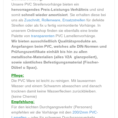
Unsere PVC Streifenvorhänge bieten ein
hervorragendes Preis-Leistungs-Verhältnis
und sind
somit
schnell wieder amortisiert
. Sie erhalten diese bei
uns als
Zuschnitt
,
Rollenware
,
Ersatzstreifen
für defekte
Streifen oder als fix u fertig vormontierte Vorhänge. In
unserem Onlineshop finden sie ebenfalls eine breite
Palette von
transparenten
PVC Lamellenvorhänge.
Wir bieten ausschließlich Qualitätsprodukte an.
Angefangen beim PVC, welches alle DIN-Normen und
Prüfungszertifikate einhält bis hin zu allen
metallische-Materialien (alles V2A glanzpoliert),
sowie sämtliches Befestigungsmaterial (Fischer-
Dübel u Spax).
Pflege:
Die PVC Ware ist leicht zu reinigen. Mit lauwarmen
Wasser und einem Schwamm abwaschen und danach
trocknen damit keine Wasserflecken zurückbleiben.
(keine Chemie)
Empfehlung:
Für den leichten Durchgangsverkehr (Personen)
empfehlen wir die Vorhänge mit den
200/2mm PVC-
Lamellen
– oder für schweren Durchgangsverkehr