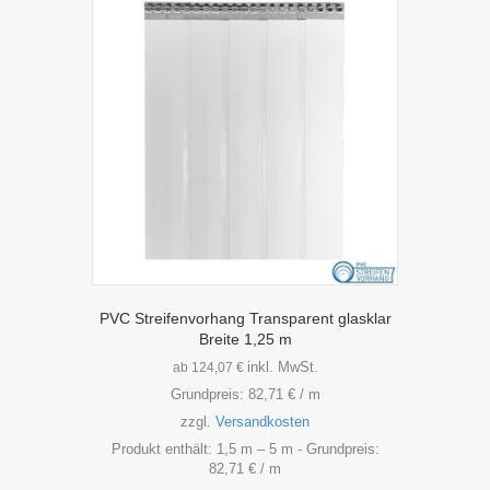
Die
Optionen
können
auf
der
Produktseite
gewählt
werden
PVC Streifenvorhang Transparent glasklar
Breite 1,25 m
inkl. MwSt.
ab
124,07
€
Grundpreis:
82,71
€
/
m
zzgl.
Versandkosten
Produkt enthält: 1,5
m
– 5
m
- Grundpreis:
82,71
€
/
m