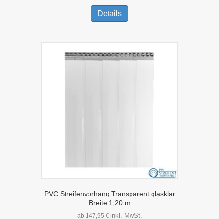
Dieses
Produkt
Details
weist
mehrere
Varianten
auf.
Die
Optionen
können
auf
der
Produktseite
gewählt
werden
PVC Streifenvorhang Transparent glasklar
Breite 1,20 m
inkl. MwSt.
ab
147,95
€