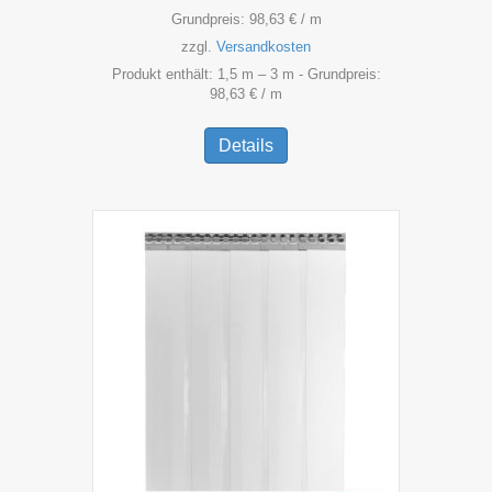
Grundpreis:
98,63
€
/
m
zzgl.
Versandkosten
Produkt enthält: 1,5
m
– 3
m
- Grundpreis:
98,63
€
/
m
Dieses
Produkt
Details
weist
mehrere
Varianten
auf.
Die
Optionen
können
auf
der
Produktseite
gewählt
werden