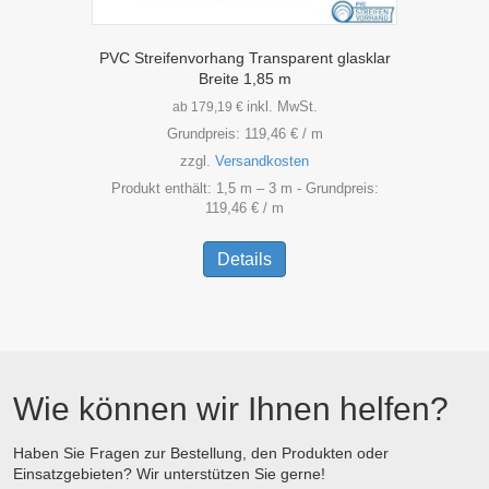
PVC Streifenvorhang Transparent glasklar
Breite 1,85 m
inkl. MwSt.
ab
179,19
€
Grundpreis:
119,46
€
/
m
zzgl.
Versandkosten
Produkt enthält: 1,5
m
– 3
m
- Grundpreis:
119,46
€
/
m
Dieses
Produkt
Details
weist
mehrere
Varianten
auf.
Die
Optionen
Wie können wir Ihnen helfen?
können
auf
der
Haben Sie Fragen zur Bestellung, den Produkten oder
Einsatzgebieten? Wir unterstützen Sie gerne!
Produktseite