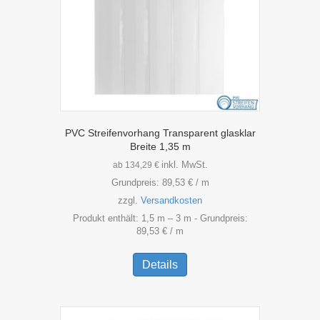
PVC Streifenvorhang Transparent glasklar
Breite 1,35 m
inkl. MwSt.
ab
134,29
€
Grundpreis:
89,53
€
/
m
zzgl.
Versandkosten
Produkt enthält: 1,5
m
– 3
m
- Grundpreis:
89,53
€
/
m
Dieses
Produkt
Details
weist
mehrere
Varianten
auf.