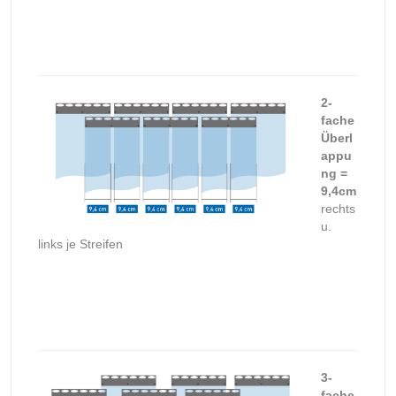
2-
fache
Überl
appu
ng =
9,4cm
rechts
u.
links je Streifen
3-
fache