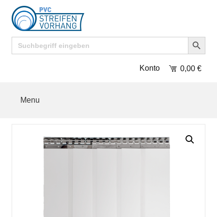
Search Button
Search
for:
Konto
0,00
€
Menu